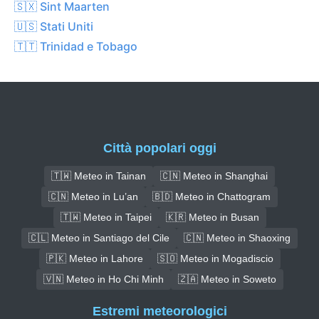
🇸🇽 Sint Maarten
🇺🇸 Stati Uniti
🇹🇹 Trinidad e Tobago
Città popolari oggi
🇹🇼 Meteo in Tainan
🇨🇳 Meteo in Shanghai
🇨🇳 Meteo in Lu’an
🇧🇩 Meteo in Chattogram
🇹🇼 Meteo in Taipei
🇰🇷 Meteo in Busan
🇨🇱 Meteo in Santiago del Cile
🇨🇳 Meteo in Shaoxing
🇵🇰 Meteo in Lahore
🇸🇴 Meteo in Mogadiscio
🇻🇳 Meteo in Ho Chi Minh
🇿🇦 Meteo in Soweto
Estremi meteorologici