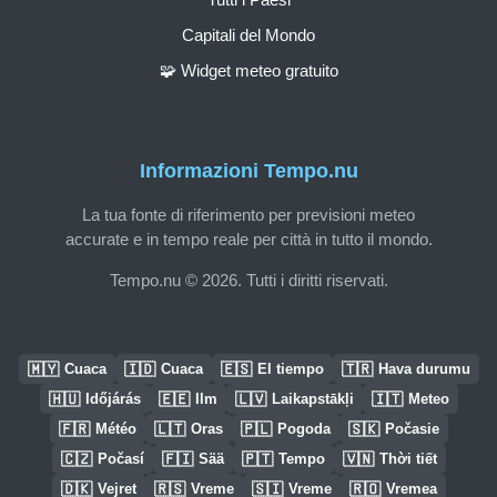
Capitali del Mondo
🧩 Widget meteo gratuito
Informazioni Tempo.nu
La tua fonte di riferimento per previsioni meteo
accurate e in tempo reale per città in tutto il mondo.
Tempo.nu © 2026. Tutti i diritti riservati.
🇲🇾
🇮🇩
🇪🇸
🇹🇷
Cuaca
Cuaca
El tiempo
Hava durumu
🇭🇺
🇪🇪
🇱🇻
🇮🇹
Időjárás
Ilm
Laikapstākļi
Meteo
🇫🇷
🇱🇹
🇵🇱
🇸🇰
Météo
Oras
Pogoda
Počasie
🇨🇿
🇫🇮
🇵🇹
🇻🇳
Počasí
Sää
Tempo
Thời tiết
🇩🇰
🇷🇸
🇸🇮
🇷🇴
Vejret
Vreme
Vreme
Vremea