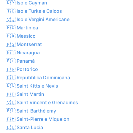
🇰🇾 Isole Cayman
🇹🇨 Isole Turks e Caicos
🇻🇮 Isole Vergini Americane
🇲🇶 Martinica
🇲🇽 Messico
🇲🇸 Montserrat
🇳🇮 Nicaragua
🇵🇦 Panamá
🇵🇷 Portorico
🇩🇴 Repubblica Dominicana
🇰🇳 Saint Kitts e Nevis
🇲🇫 Saint Martin
🇻🇨 Saint Vincent e Grenadines
🇧🇱 Saint-Barthélemy
🇵🇲 Saint-Pierre e Miquelon
🇱🇨 Santa Lucia