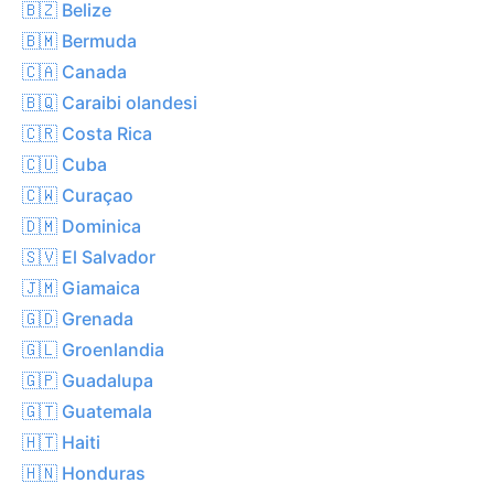
🇧🇿 Belize
🇧🇲 Bermuda
🇨🇦 Canada
🇧🇶 Caraibi olandesi
🇨🇷 Costa Rica
🇨🇺 Cuba
🇨🇼 Curaçao
🇩🇲 Dominica
🇸🇻 El Salvador
🇯🇲 Giamaica
🇬🇩 Grenada
🇬🇱 Groenlandia
🇬🇵 Guadalupa
🇬🇹 Guatemala
🇭🇹 Haiti
🇭🇳 Honduras