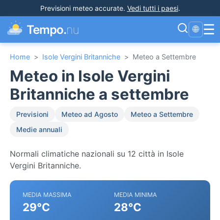
Previsioni meteo accurate
.
Vedi tutti i paesi
.
☰
Tempo.
nu
🌐
Home
>
Isole Vergini Britanniche
>
Meteo a Settembre
Meteo in Isole Vergini
Britanniche a settembre
Previsioni
Meteo ad Agosto
Meteo a Settembre
Medie annuali
Normali climatiche nazionali su 12 città in Isole
Vergini Britanniche.
MEDIA MASSIMA
MEDIA MINIMA
29°C
28°C