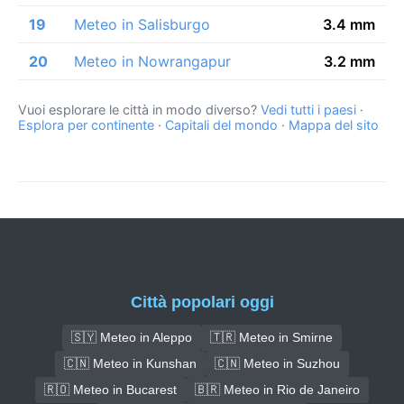
19
Meteo in Salisburgo
3.4 mm
20
Meteo in Nowrangapur
3.2 mm
Vuoi esplorare le città in modo diverso?
Vedi tutti i paesi
·
Esplora per continente
·
Capitali del mondo
·
Mappa del sito
Città popolari oggi
🇸🇾 Meteo in Aleppo
🇹🇷 Meteo in Smirne
🇨🇳 Meteo in Kunshan
🇨🇳 Meteo in Suzhou
🇷🇴 Meteo in Bucarest
🇧🇷 Meteo in Rio de Janeiro