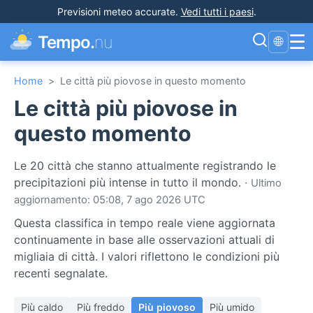
Previsioni meteo accurate
.
Vedi tutti i paesi
.
☰
Tempo.
nu
🌐
Home
>
Le città più piovose in questo momento
Le città più piovose in
questo momento
Le 20 città che stanno attualmente registrando le
precipitazioni più intense in tutto il mondo.
·
Ultimo
aggiornamento: 05:08, 7 ago 2026 UTC
Questa classifica in tempo reale viene aggiornata
continuamente in base alle osservazioni attuali di
migliaia di città. I valori riflettono le condizioni più
recenti segnalate.
Più caldo
Più freddo
Più piovoso
Più umido