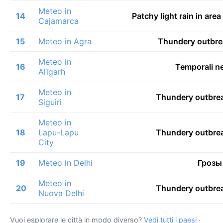
Meteo in
14
Patchy light rain in are
Cajamarca
15
Meteo in Agra
Thundery outbre
Meteo in
16
Temporali ne
Alīgarh
Meteo in
17
Thundery outbrea
Siguiri
Meteo in
18
Lapu-Lapu
Thundery outbrea
City
19
Meteo in Delhi
Грозы
Meteo in
20
Thundery outbrea
Nuova Delhi
Vuoi esplorare le città in modo diverso?
Vedi tutti i paesi
·