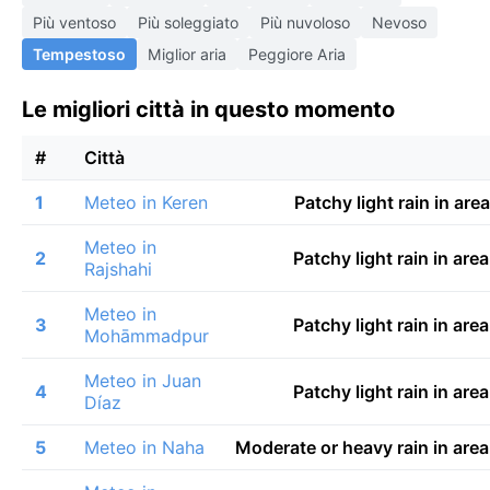
Più ventoso
Più soleggiato
Più nuvoloso
Nevoso
Tempestoso
Miglior aria
Peggiore Aria
Le migliori città in questo momento
#
Città
1
Meteo in Keren
Patchy light rain in ar
Meteo in
2
Patchy light rain in are
Rajshahi
Meteo in
3
Patchy light rain in are
Mohāmmadpur
Meteo in Juan
4
Patchy light rain in are
Díaz
5
Meteo in Naha
Moderate or heavy rain in are