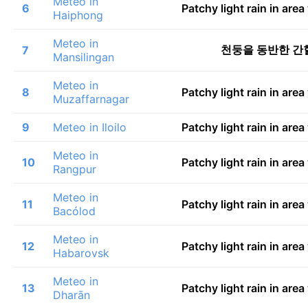
Meteo in
6
Patchy light rain in are
Haiphong
Meteo in
천둥을 동반한 간
7
Mansilingan
Meteo in
8
Patchy light rain in are
Muzaffarnagar
9
Meteo in Iloilo
Patchy light rain in are
Meteo in
10
Patchy light rain in are
Rangpur
Meteo in
11
Patchy light rain in are
Bacólod
Meteo in
12
Patchy light rain in are
Habarovsk
Meteo in
13
Patchy light rain in are
Dharān