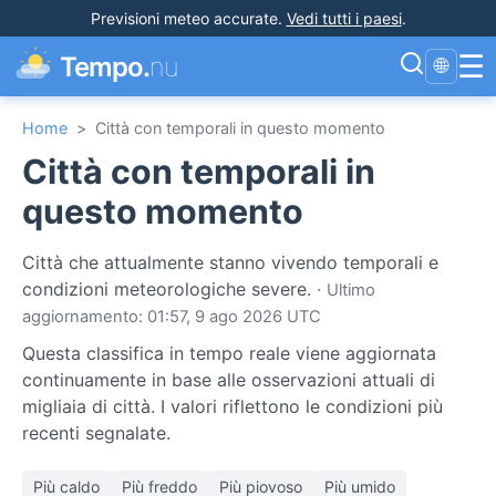
Previsioni meteo accurate
.
Vedi tutti i paesi
.
☰
Tempo.
nu
🌐
Home
>
Città con temporali in questo momento
Città con temporali in
questo momento
Città che attualmente stanno vivendo temporali e
condizioni meteorologiche severe.
·
Ultimo
aggiornamento: 01:57, 9 ago 2026 UTC
Questa classifica in tempo reale viene aggiornata
continuamente in base alle osservazioni attuali di
migliaia di città. I valori riflettono le condizioni più
recenti segnalate.
Più caldo
Più freddo
Più piovoso
Più umido