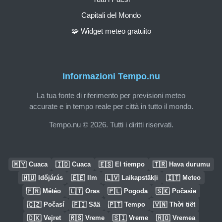
Capitali del Mondo
🧩 Widget meteo gratuito
Informazioni Tempo.nu
La tua fonte di riferimento per previsioni meteo
accurate e in tempo reale per città in tutto il mondo.
Tempo.nu © 2026. Tutti i diritti riservati.
🇲🇾
🇮🇩
🇪🇸
🇹🇷
Cuaca
Cuaca
El tiempo
Hava durumu
🇭🇺
🇪🇪
🇱🇻
🇮🇹
Időjárás
Ilm
Laikapstākļi
Meteo
🇫🇷
🇱🇹
🇵🇱
🇸🇰
Météo
Oras
Pogoda
Počasie
🇨🇿
🇫🇮
🇵🇹
🇻🇳
Počasí
Sää
Tempo
Thời tiết
🇩🇰
🇷🇸
🇸🇮
🇷🇴
Vejret
Vreme
Vreme
Vremea