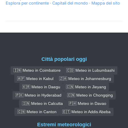
Esplora per continente
·
Capitali del mondo
·
Mappa del sito
Città popolari oggi
🇮🇳 Meteo in Coimbatore
🇨🇩 Meteo in Lubumbashi
🇦🇫 Meteo in Kabul
🇿🇦 Meteo in Johannesburg
🇰🇷 Meteo in Daegu
🇨🇳 Meteo in Jieyang
🇵🇰 Meteo in Hyderabad
🇨🇳 Meteo in Chongqing
🇮🇳 Meteo in Calcutta
🇵🇭 Meteo in Davao
🇨🇳 Meteo in Canton
🇪🇹 Meteo in Addis Abeba
Estremi meteorologici