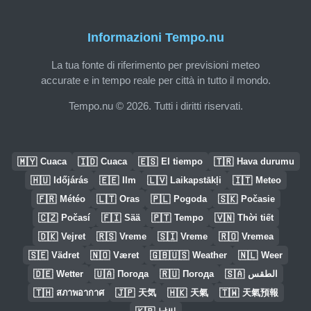
Informazioni Tempo.nu
La tua fonte di riferimento per previsioni meteo
accurate e in tempo reale per città in tutto il mondo.
Tempo.nu © 2026. Tutti i diritti riservati.
🇲🇾
🇮🇩
🇪🇸
🇹🇷
Cuaca
Cuaca
El tiempo
Hava durumu
🇭🇺
🇪🇪
🇱🇻
🇮🇹
Időjárás
Ilm
Laikapstākļi
Meteo
🇫🇷
🇱🇹
🇵🇱
🇸🇰
Météo
Oras
Pogoda
Počasie
🇨🇿
🇫🇮
🇵🇹
🇻🇳
Počasí
Sää
Tempo
Thời tiết
🇩🇰
🇷🇸
🇸🇮
🇷🇴
Vejret
Vreme
Vreme
Vremea
🇸🇪
🇳🇴
🇬🇧🇺🇸
🇳🇱
Vädret
Været
Weather
Weer
🇩🇪
🇺🇦
🇷🇺
🇸🇦
Wetter
Погода
Погода
الطقس
🇹🇭
🇯🇵
🇭🇰
🇹🇼
สภาพอากาศ
天気
天氣
天氣預報