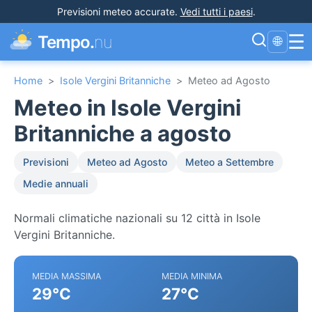
Previsioni meteo accurate
.
Vedi tutti i paesi
.
☰
Tempo.
nu
🌐
Home
>
Isole Vergini Britanniche
>
Meteo ad Agosto
Meteo in Isole Vergini
Britanniche a agosto
Previsioni
Meteo ad Agosto
Meteo a Settembre
Medie annuali
Normali climatiche nazionali su 12 città in Isole
Vergini Britanniche.
MEDIA MASSIMA
MEDIA MINIMA
29°C
27°C