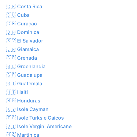
🇨🇷 Costa Rica
🇨🇺 Cuba
🇨🇼 Curaçao
🇩🇲 Dominica
🇸🇻 El Salvador
🇯🇲 Giamaica
🇬🇩 Grenada
🇬🇱 Groenlandia
🇬🇵 Guadalupa
🇬🇹 Guatemala
🇭🇹 Haiti
🇭🇳 Honduras
🇰🇾 Isole Cayman
🇹🇨 Isole Turks e Caicos
🇻🇮 Isole Vergini Americane
🇲🇶 Martinica