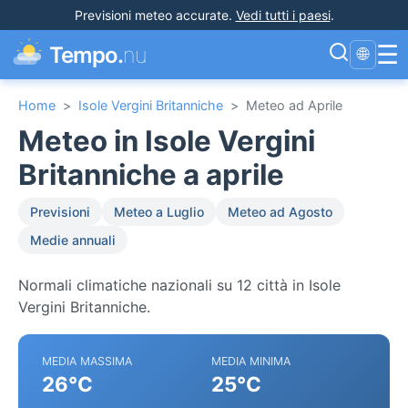
Previsioni meteo accurate
.
Vedi tutti i paesi
.
☰
Tempo.
nu
🌐
Home
>
Isole Vergini Britanniche
>
Meteo ad Aprile
Meteo in Isole Vergini
Britanniche a aprile
Previsioni
Meteo a Luglio
Meteo ad Agosto
Medie annuali
Normali climatiche nazionali su 12 città in Isole
Vergini Britanniche.
MEDIA MASSIMA
MEDIA MINIMA
26°C
25°C