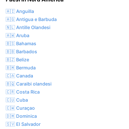
🇦🇮 Anguilla
🇦🇬 Antigua e Barbuda
🇳🇱 Antille Olandesi
🇦🇼 Aruba
🇧🇸 Bahamas
🇧🇧 Barbados
🇧🇿 Belize
🇧🇲 Bermuda
🇨🇦 Canada
🇧🇶 Caraibi olandesi
🇨🇷 Costa Rica
🇨🇺 Cuba
🇨🇼 Curaçao
🇩🇲 Dominica
🇸🇻 El Salvador