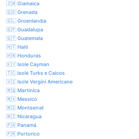
🇯🇲 Giamaica
🇬🇩 Grenada
🇬🇱 Groenlandia
🇬🇵 Guadalupa
🇬🇹 Guatemala
🇭🇹 Haiti
🇭🇳 Honduras
🇰🇾 Isole Cayman
🇹🇨 Isole Turks e Caicos
🇻🇮 Isole Vergini Americane
🇲🇶 Martinica
🇲🇽 Messico
🇲🇸 Montserrat
🇳🇮 Nicaragua
🇵🇦 Panamá
🇵🇷 Portorico