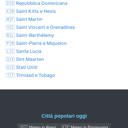
🇩🇴 Repubblica Dominicana
🇰🇳 Saint Kitts e Nevis
🇲🇫 Saint Martin
🇻🇨 Saint Vincent e Grenadines
🇧🇱 Saint-Barthélemy
🇵🇲 Saint-Pierre e Miquelon
🇱🇨 Santa Lucia
🇸🇽 Sint Maarten
🇺🇸 Stati Uniti
🇹🇹 Trinidad e Tobago
Città popolari oggi
🇩🇿 Meteo in Algeri
🇰🇵 Meteo in Pyongyang