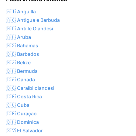
🇦🇮 Anguilla
🇦🇬 Antigua e Barbuda
🇳🇱 Antille Olandesi
🇦🇼 Aruba
🇧🇸 Bahamas
🇧🇧 Barbados
🇧🇿 Belize
🇧🇲 Bermuda
🇨🇦 Canada
🇧🇶 Caraibi olandesi
🇨🇷 Costa Rica
🇨🇺 Cuba
🇨🇼 Curaçao
🇩🇲 Dominica
🇸🇻 El Salvador