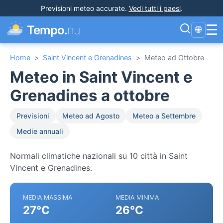
Previsioni meteo accurate
.
Vedi tutti i paesi
.
☰
Tempo.
nu
🌐
Home
>
Saint Vincent e Grenadines
>
Meteo ad Ottobre
Meteo in Saint Vincent e
Grenadines a ottobre
Previsioni
Meteo ad Agosto
Meteo a Settembre
Medie annuali
Normali climatiche nazionali su 10 città in Saint
Vincent e Grenadines.
MEDIA MASSIMA
MEDIA MINIMA
27°C
26°C