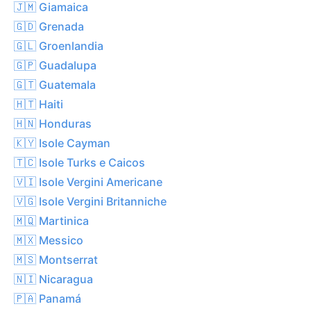
🇯🇲 Giamaica
🇬🇩 Grenada
🇬🇱 Groenlandia
🇬🇵 Guadalupa
🇬🇹 Guatemala
🇭🇹 Haiti
🇭🇳 Honduras
🇰🇾 Isole Cayman
🇹🇨 Isole Turks e Caicos
🇻🇮 Isole Vergini Americane
🇻🇬 Isole Vergini Britanniche
🇲🇶 Martinica
🇲🇽 Messico
🇲🇸 Montserrat
🇳🇮 Nicaragua
🇵🇦 Panamá