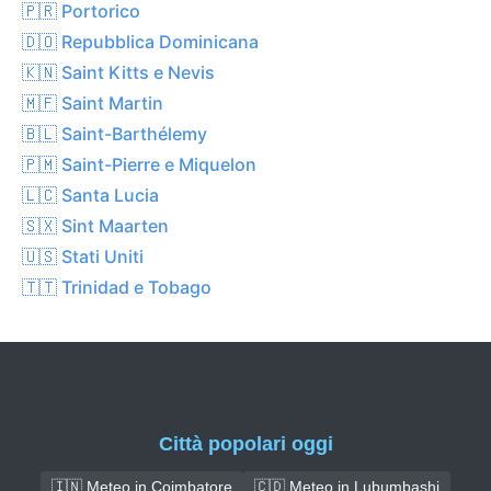
🇵🇷 Portorico
🇩🇴 Repubblica Dominicana
🇰🇳 Saint Kitts e Nevis
🇲🇫 Saint Martin
🇧🇱 Saint-Barthélemy
🇵🇲 Saint-Pierre e Miquelon
🇱🇨 Santa Lucia
🇸🇽 Sint Maarten
🇺🇸 Stati Uniti
🇹🇹 Trinidad e Tobago
Città popolari oggi
🇮🇳 Meteo in Coimbatore
🇨🇩 Meteo in Lubumbashi