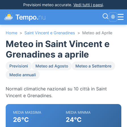
Previsioni meteo accurate
.
Vedi tutti i paesi
.
☰
Tempo.
nu
🌐
Home
>
Saint Vincent e Grenadines
>
Meteo ad Aprile
Meteo in Saint Vincent e
Grenadines a aprile
Previsioni
Meteo ad Agosto
Meteo a Settembre
Medie annuali
Normali climatiche nazionali su 10 città in Saint
Vincent e Grenadines.
MEDIA MASSIMA
MEDIA MINIMA
26°C
24°C