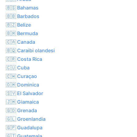
🇧🇸 Bahamas
🇧🇧 Barbados
🇧🇿 Belize
🇧🇲 Bermuda
🇨🇦 Canada
🇧🇶 Caraibi olandesi
🇨🇷 Costa Rica
🇨🇺 Cuba
🇨🇼 Curaçao
🇩🇲 Dominica
🇸🇻 El Salvador
🇯🇲 Giamaica
🇬🇩 Grenada
🇬🇱 Groenlandia
🇬🇵 Guadalupa
🇬🇹 Guatemala