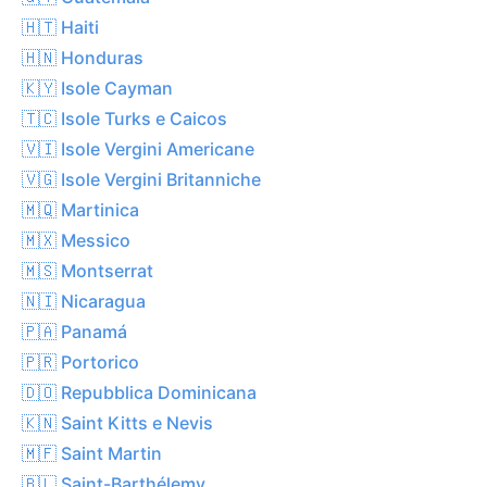
🇭🇹 Haiti
🇭🇳 Honduras
🇰🇾 Isole Cayman
🇹🇨 Isole Turks e Caicos
🇻🇮 Isole Vergini Americane
🇻🇬 Isole Vergini Britanniche
🇲🇶 Martinica
🇲🇽 Messico
🇲🇸 Montserrat
🇳🇮 Nicaragua
🇵🇦 Panamá
🇵🇷 Portorico
🇩🇴 Repubblica Dominicana
🇰🇳 Saint Kitts e Nevis
🇲🇫 Saint Martin
🇧🇱 Saint-Barthélemy