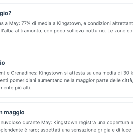
ggio?
s a May: 77% di media a Kingstown, e condizioni altrettan
dall'alba al tramonto, con poco sollievo notturno. Le zone co
io
nt e Grenadines: Kingstown si attesta su una media di 30 
 venti pomeridiani aumentano nella maggior parte delle città,
mente più alti.
In maggio
ù nuvoloso durante May: Kingstown registra una copertura 
le splendente è raro; aspettati una sensazione grigia e di luce