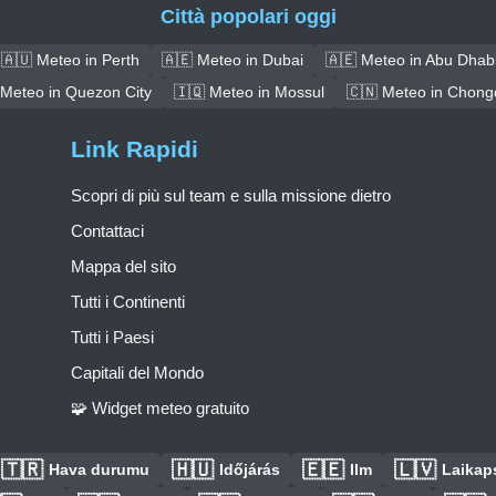
Città popolari oggi
🇦🇺 Meteo in Perth
🇦🇪 Meteo in Dubai
🇦🇪 Meteo in Abu Dhab
 Meteo in Quezon City
🇮🇶 Meteo in Mossul
🇨🇳 Meteo in Chong
Link Rapidi
Scopri di più sul team e sulla missione dietro
Contattaci
Mappa del sito
Tutti i Continenti
Tutti i Paesi
Capitali del Mondo
🧩 Widget meteo gratuito
🇹🇷
🇭🇺
🇪🇪
🇱🇻
Hava durumu
Időjárás
Ilm
Laikaps