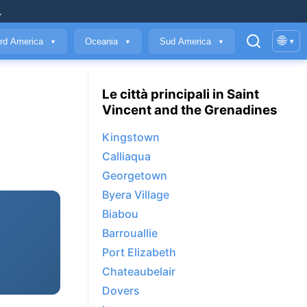
.
🌐
rd America
Oceania
Sud America
▾
▼
▼
▼
Le città principali in Saint
Vincent and the Grenadines
Kingstown
Calliaqua
Georgetown
Byera Village
Biabou
Barrouallie
Port Elizabeth
Chateaubelair
Dovers