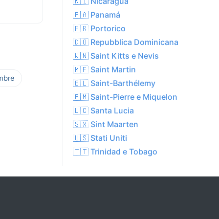
🇳🇮 Nicaragua
🇵🇦 Panamá
🇵🇷 Portorico
🇩🇴 Repubblica Dominicana
🇰🇳 Saint Kitts e Nevis
🇲🇫 Saint Martin
mbre
🇧🇱 Saint-Barthélemy
🇵🇲 Saint-Pierre e Miquelon
🇱🇨 Santa Lucia
🇸🇽 Sint Maarten
🇺🇸 Stati Uniti
🇹🇹 Trinidad e Tobago