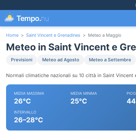
Tempo.
nu
Home
>
Saint Vincent e Grenadines
>
Meteo a Maggio
Meteo in Saint Vincent e Gr
Previsioni
Meteo ad Agosto
Meteo a Settembre
Normali climatiche nazionali su 10 città in Saint Vincent
MEDIA MASSIMA
MEDIA MINIMA
PIOG
26°C
25°C
44
INTERVALLO
26–28°C