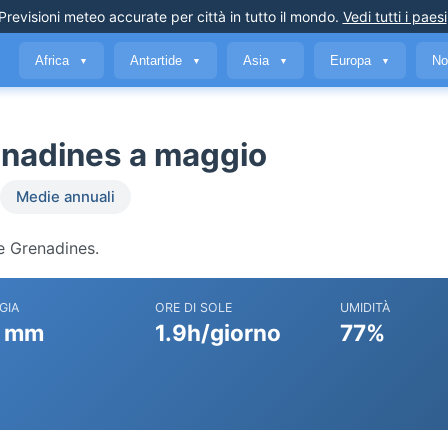
Previsioni meteo accurate
per città in tutto il mondo
.
Vedi tutti i paesi
Africa
Antartide
Asia
Europa
No
▼
▼
▼
▼
enadines a maggio
Medie annuali
 e Grenadines.
GIA
ORE DI SOLE
UMIDITÀ
 mm
1.9h/giorno
77%