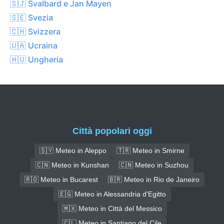
🇸🇯 Svalbard e Jan Mayen
🇸🇪 Svezia
🇨🇭 Svizzera
🇺🇦 Ucraina
🇭🇺 Ungheria
Città popolari oggi
🇸🇾 Meteo in Aleppo
🇹🇷 Meteo in Smirne
🇨🇳 Meteo in Kunshan
🇨🇳 Meteo in Suzhou
🇷🇴 Meteo in Bucarest
🇧🇷 Meteo in Rio de Janeiro
🇪🇬 Meteo in Alessandria d'Egitto
🇲🇽 Meteo in Città del Messico
🇨🇱 Meteo in Santiago del Cile