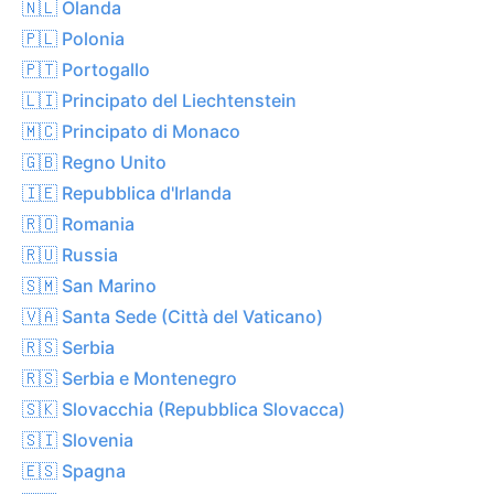
🇳🇱 Olanda
🇵🇱 Polonia
🇵🇹 Portogallo
🇱🇮 Principato del Liechtenstein
🇲🇨 Principato di Monaco
🇬🇧 Regno Unito
🇮🇪 Repubblica d'Irlanda
🇷🇴 Romania
🇷🇺 Russia
🇸🇲 San Marino
🇻🇦 Santa Sede (Città del Vaticano)
🇷🇸 Serbia
🇷🇸 Serbia e Montenegro
🇸🇰 Slovacchia (Repubblica Slovacca)
🇸🇮 Slovenia
🇪🇸 Spagna