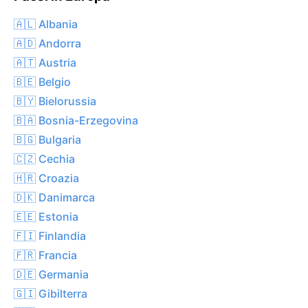
🇦🇱 Albania
🇦🇩 Andorra
🇦🇹 Austria
🇧🇪 Belgio
🇧🇾 Bielorussia
🇧🇦 Bosnia-Erzegovina
🇧🇬 Bulgaria
🇨🇿 Cechia
🇭🇷 Croazia
🇩🇰 Danimarca
🇪🇪 Estonia
🇫🇮 Finlandia
🇫🇷 Francia
🇩🇪 Germania
🇬🇮 Gibilterra