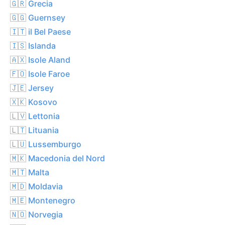
🇬🇷 Grecia
🇬🇬 Guernsey
🇮🇹 il Bel Paese
🇮🇸 Islanda
🇦🇽 Isole Aland
🇫🇴 Isole Faroe
🇯🇪 Jersey
🇽🇰 Kosovo
🇱🇻 Lettonia
🇱🇹 Lituania
🇱🇺 Lussemburgo
🇲🇰 Macedonia del Nord
🇲🇹 Malta
🇲🇩 Moldavia
🇲🇪 Montenegro
🇳🇴 Norvegia