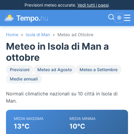
Previsioni meteo accurate
.
Vedi tutti i paesi
.
☰
Tempo.
nu
🌐
Home
>
Isola di Man
>
Meteo ad Ottobre
Meteo in Isola di Man a
ottobre
Previsioni
Meteo ad Agosto
Meteo a Settembre
Medie annuali
Normali climatiche nazionali su 10 città in Isola di
Man.
MEDIA MASSIMA
MEDIA MINIMA
13°C
10°C