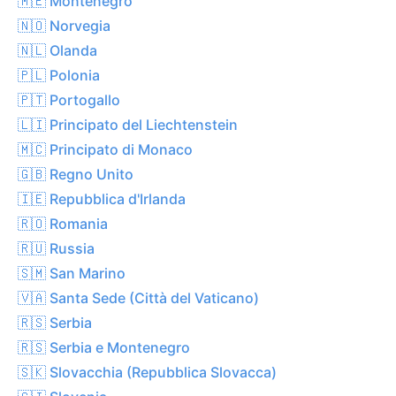
🇲🇪 Montenegro
🇳🇴 Norvegia
🇳🇱 Olanda
🇵🇱 Polonia
🇵🇹 Portogallo
🇱🇮 Principato del Liechtenstein
🇲🇨 Principato di Monaco
🇬🇧 Regno Unito
🇮🇪 Repubblica d'Irlanda
🇷🇴 Romania
🇷🇺 Russia
🇸🇲 San Marino
🇻🇦 Santa Sede (Città del Vaticano)
🇷🇸 Serbia
🇷🇸 Serbia e Montenegro
🇸🇰 Slovacchia (Repubblica Slovacca)