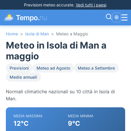
Previsioni meteo accurate
.
Vedi tutti i paesi
.
☰
Tempo.
nu
🌐
Home
>
Isola di Man
>
Meteo a Maggio
Meteo in Isola di Man a
maggio
Previsioni
Meteo ad Agosto
Meteo a Settembre
Medie annuali
Normali climatiche nazionali su 10 città in Isola di
Man.
MEDIA MASSIMA
MEDIA MINIMA
12°C
9°C