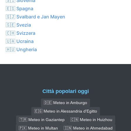
🇸🇮 Slovenia
🇪🇸 Spagna
🇸🇯 Svalbard e Jan Mayen
🇸🇪 Svezia
🇨🇭 Svizzera
🇺🇦 Ucraina
🇭🇺 Ungheria
Città popolari oggi
🇩🇪 Meteo in Amburgo
🇪🇬 Meteo in Alessandria d'Egitto
🇹🇷 Meteo in Gaziantep
🇨🇳 Meteo in Huizhou
🇵🇰 Meteo in Multan
🇮🇳 Meteo in Ahmedabad