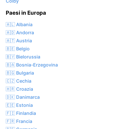
Colby
Paesi in Europa
🇦🇱 Albania
🇦🇩 Andorra
🇦🇹 Austria
🇧🇪 Belgio
🇧🇾 Bielorussia
🇧🇦 Bosnia-Erzegovina
🇧🇬 Bulgaria
🇨🇿 Cechia
🇭🇷 Croazia
🇩🇰 Danimarca
🇪🇪 Estonia
🇫🇮 Finlandia
🇫🇷 Francia