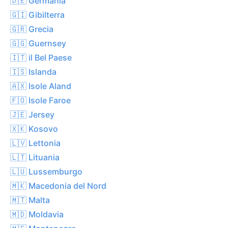
🇩🇪 Germania
🇬🇮 Gibilterra
🇬🇷 Grecia
🇬🇬 Guernsey
🇮🇹 il Bel Paese
🇮🇸 Islanda
🇦🇽 Isole Aland
🇫🇴 Isole Faroe
🇯🇪 Jersey
🇽🇰 Kosovo
🇱🇻 Lettonia
🇱🇹 Lituania
🇱🇺 Lussemburgo
🇲🇰 Macedonia del Nord
🇲🇹 Malta
🇲🇩 Moldavia