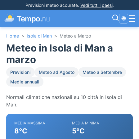
Previsioni meteo accurate
.
Vedi tutti i paesi
.
☰
Tempo.
nu
🌐
Home
>
Isola di Man
>
Meteo a Marzo
Meteo in Isola di Man a
marzo
Previsioni
Meteo ad Agosto
Meteo a Settembre
Medie annuali
Normali climatiche nazionali su 10 città in Isola di
Man.
MEDIA MASSIMA
MEDIA MINIMA
8°C
5°C