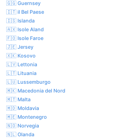
🇬🇬 Guernsey
🇮🇹 il Bel Paese
🇮🇸 Islanda
🇦🇽 Isole Aland
🇫🇴 Isole Faroe
🇯🇪 Jersey
🇽🇰 Kosovo
🇱🇻 Lettonia
🇱🇹 Lituania
🇱🇺 Lussemburgo
🇲🇰 Macedonia del Nord
🇲🇹 Malta
🇲🇩 Moldavia
🇲🇪 Montenegro
🇳🇴 Norvegia
🇳🇱 Olanda