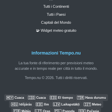
Tutti i Continenti
Tutti i Paesi
Capitali del Mondo
🧩 Widget meteo gratuito
Informazioni Tempo.nu
La tua fonte di riferimento per previsioni meteo
accurate e in tempo reale per città in tutto il mondo.
Tempo.nu © 2026. Tutti i diritti riservati.
🇲🇾
🇮🇩
🇪🇸
🇹🇷
Cuaca
Cuaca
El tiempo
Hava durumu
🇭🇺
🇪🇪
🇱🇻
🇮🇹
Időjárás
Ilm
Laikapstākļi
Meteo
🇫🇷
🇱🇹
🇵🇱
🇸🇰
Météo
Oras
Pogoda
Počasie