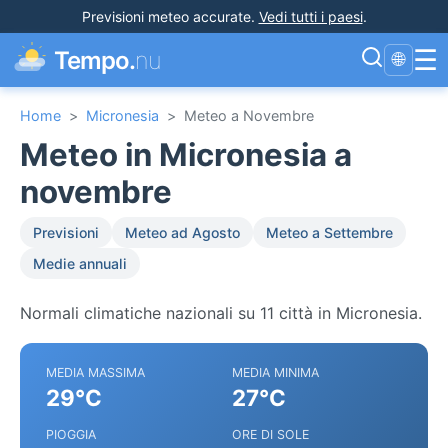
Previsioni meteo accurate
.
Vedi tutti i paesi
.
☰
Tempo.
nu
🌐
Home
>
Micronesia
>
Meteo a Novembre
Meteo in Micronesia a
novembre
Previsioni
Meteo ad Agosto
Meteo a Settembre
Medie annuali
Normali climatiche nazionali su 11 città in Micronesia.
MEDIA MASSIMA
MEDIA MINIMA
29°C
27°C
PIOGGIA
ORE DI SOLE