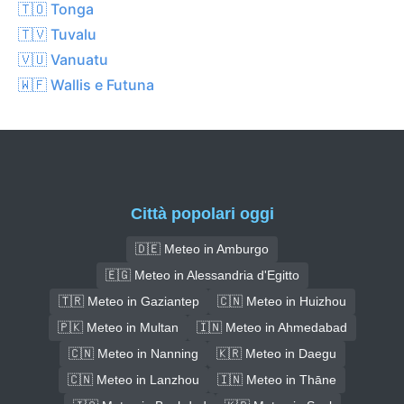
🇹🇴 Tonga
🇹🇻 Tuvalu
🇻🇺 Vanuatu
🇼🇫 Wallis e Futuna
Città popolari oggi
🇩🇪 Meteo in Amburgo
🇪🇬 Meteo in Alessandria d'Egitto
🇹🇷 Meteo in Gaziantep
🇨🇳 Meteo in Huizhou
🇵🇰 Meteo in Multan
🇮🇳 Meteo in Ahmedabad
🇨🇳 Meteo in Nanning
🇰🇷 Meteo in Daegu
🇨🇳 Meteo in Lanzhou
🇮🇳 Meteo in Thāne