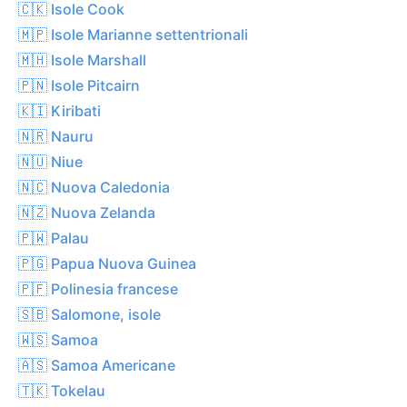
🇨🇰 Isole Cook
🇲🇵 Isole Marianne settentrionali
🇲🇭 Isole Marshall
🇵🇳 Isole Pitcairn
🇰🇮 Kiribati
🇳🇷 Nauru
🇳🇺 Niue
🇳🇨 Nuova Caledonia
🇳🇿 Nuova Zelanda
🇵🇼 Palau
🇵🇬 Papua Nuova Guinea
🇵🇫 Polinesia francese
🇸🇧 Salomone, isole
🇼🇸 Samoa
🇦🇸 Samoa Americane
🇹🇰 Tokelau