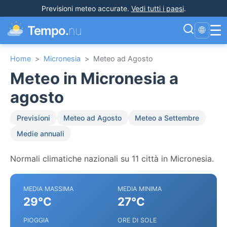
Previsioni meteo accurate
.
Vedi tutti i paesi
.
☰
Tempo.
nu
🌐
Home
>
Micronesia
>
Meteo ad Agosto
Meteo in Micronesia a
agosto
Previsioni
Meteo ad Agosto
Meteo a Settembre
Medie annuali
Normali climatiche nazionali su 11 città in Micronesia.
MEDIA MASSIMA
MEDIA MINIMA
29°C
27°C
PIOGGIA
ORE DI SOLE