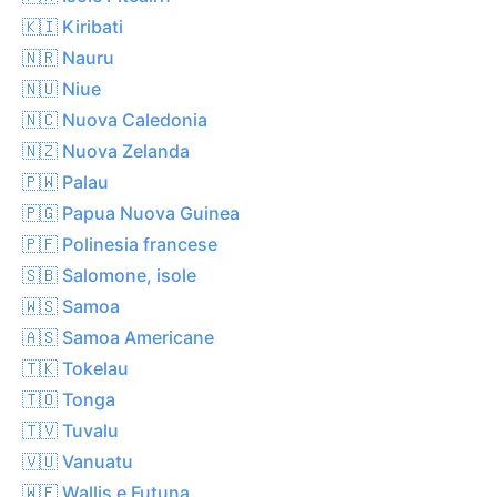
🇰🇮 Kiribati
🇳🇷 Nauru
🇳🇺 Niue
🇳🇨 Nuova Caledonia
🇳🇿 Nuova Zelanda
🇵🇼 Palau
🇵🇬 Papua Nuova Guinea
🇵🇫 Polinesia francese
🇸🇧 Salomone, isole
🇼🇸 Samoa
🇦🇸 Samoa Americane
🇹🇰 Tokelau
🇹🇴 Tonga
🇹🇻 Tuvalu
🇻🇺 Vanuatu
🇼🇫 Wallis e Futuna