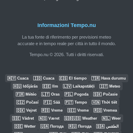
Informazioni Tempo.nu
La tua fonte di riferimento per previsioni meteo
accurate e in tempo reale per città in tutto il mondo.
Tempo.nu © 2026. Tutti i diritti riservati.
🇲🇾
🇮🇩
🇪🇸
🇹🇷
Cuaca
Cuaca
El tiempo
Hava durumu
🇭🇺
🇪🇪
🇱🇻
🇮🇹
Időjárás
Ilm
Laikapstākļi
Meteo
🇫🇷
🇱🇹
🇵🇱
🇸🇰
Météo
Oras
Pogoda
Počasie
🇨🇿
🇫🇮
🇵🇹
🇻🇳
Počasí
Sää
Tempo
Thời tiết
🇩🇰
🇷🇸
🇸🇮
🇷🇴
Vejret
Vreme
Vreme
Vremea
🇸🇪
🇳🇴
🇬🇧🇺🇸
🇳🇱
Vädret
Været
Weather
Weer
🇩🇪
🇺🇦
🇷🇺
🇸🇦
Wetter
Погода
Погода
الطقس