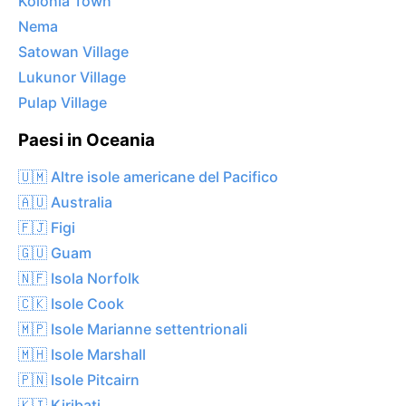
Kolonia Town
Nema
Satowan Village
Lukunor Village
Pulap Village
Paesi in Oceania
🇺🇲 Altre isole americane del Pacifico
🇦🇺 Australia
🇫🇯 Figi
🇬🇺 Guam
🇳🇫 Isola Norfolk
🇨🇰 Isole Cook
🇲🇵 Isole Marianne settentrionali
🇲🇭 Isole Marshall
🇵🇳 Isole Pitcairn
🇰🇮 Kiribati