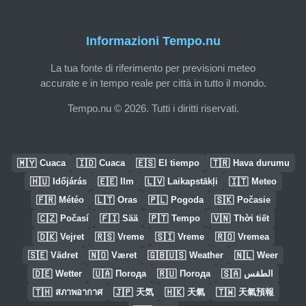
Informazioni Tempo.nu
La tua fonte di riferimento per previsioni meteo
accurate e in tempo reale per città in tutto il mondo.
Tempo.nu © 2026. Tutti i diritti riservati.
🇲🇾
🇮🇩
🇪🇸
🇹🇷
Cuaca
Cuaca
El tiempo
Hava durumu
🇭🇺
🇪🇪
🇱🇻
🇮🇹
Időjárás
Ilm
Laikapstākļi
Meteo
🇫🇷
🇱🇹
🇵🇱
🇸🇰
Météo
Oras
Pogoda
Počasie
🇨🇿
🇫🇮
🇵🇹
🇻🇳
Počasí
Sää
Tempo
Thời tiết
🇩🇰
🇷🇸
🇸🇮
🇷🇴
Vejret
Vreme
Vreme
Vremea
🇸🇪
🇳🇴
🇬🇧🇺🇸
🇳🇱
Vädret
Været
Weather
Weer
🇩🇪
🇺🇦
🇷🇺
🇸🇦
Wetter
Погода
Погода
الطقس
🇹🇭
🇯🇵
🇭🇰
🇹🇼
สภาพอากาศ
天気
天氣
天氣預報