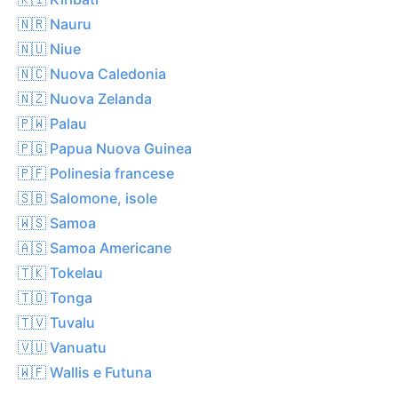
🇳🇷 Nauru
🇳🇺 Niue
🇳🇨 Nuova Caledonia
🇳🇿 Nuova Zelanda
🇵🇼 Palau
🇵🇬 Papua Nuova Guinea
🇵🇫 Polinesia francese
🇸🇧 Salomone, isole
🇼🇸 Samoa
🇦🇸 Samoa Americane
🇹🇰 Tokelau
🇹🇴 Tonga
🇹🇻 Tuvalu
🇻🇺 Vanuatu
🇼🇫 Wallis e Futuna