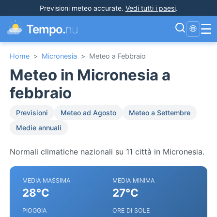
Previsioni meteo accurate
.
Vedi tutti i paesi
.
☰
Tempo.
nu
🌐
Home
>
Micronesia
>
Meteo a Febbraio
Meteo in Micronesia a
febbraio
Previsioni
Meteo ad Agosto
Meteo a Settembre
Medie annuali
Normali climatiche nazionali su 11 città in Micronesia.
MEDIA MASSIMA
MEDIA MINIMA
28°C
27°C
PIOGGIA
ORE DI SOLE