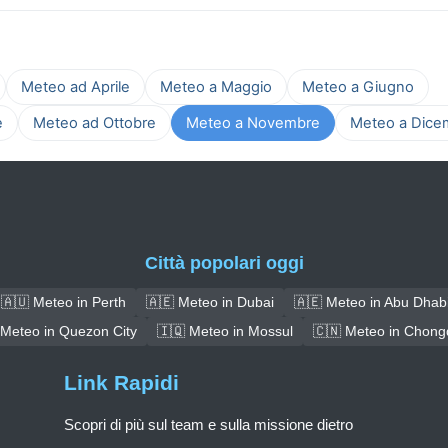
Meteo ad Aprile
Meteo a Maggio
Meteo a Giugno
e
Meteo ad Ottobre
Meteo a Novembre
Meteo a Dice
Città popolari oggi
🇦🇺 Meteo in Perth
🇦🇪 Meteo in Dubai
🇦🇪 Meteo in Abu Dhab
 Meteo in Quezon City
🇮🇶 Meteo in Mossul
🇨🇳 Meteo in Chong
Link Rapidi
Scopri di più sul team e sulla missione dietro