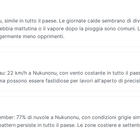
imile in tutto il paese. Le giornate calde sembrano di div
 nebbia mattutina o il vapore dopo la pioggia sono comuni. 
eggermente meno opprimenti.
u: 22 km/h a Nukunonu, con vento costante in tutto il pae
, ma possono essere fastidiose per lavori all'aperto di precis
ber: 77% di nuvole a Nukunonu, con condizioni grigie simi
 pattern persiste in tutto il paese. Le zone costiere e settent