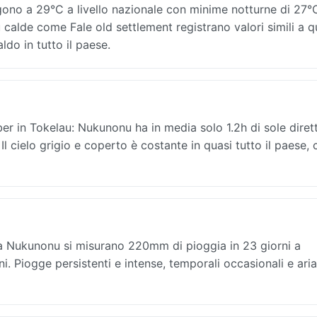
ono a 29°C a livello nazionale con minime notturne di 27°
ù calde come Fale old settlement registrano valori simili a q
do in tutto il paese.
r in Tokelau: Nukunonu ha in media solo 1.2h di sole dirett
l cielo grigio e coperto è costante in quasi tutto il paese, 
 a Nukunonu si misurano 220mm di pioggia in 23 giorni a
oni. Piogge persistenti e intense, temporali occasionali e ari