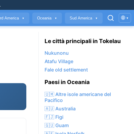
.
🌐
rd America
Oceania
Sud America
▾
▼
▼
▼
Le città principali in Tokelau
Nukunonu
Atafu Village
Fale old settlement
Paesi in Oceania
🇺🇲 Altre isole americane del
Pacifico
🇦🇺 Australia
🇫🇯 Figi
🇬🇺 Guam
🇳🇫 Isola Norfolk