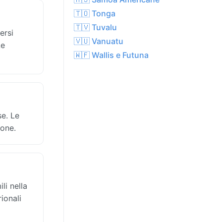
🇹🇴 Tonga
🇹🇻 Tuvalu
ersi
🇻🇺 Vanuatu
Le
🇼🇫 Wallis e Futuna
se. Le
ione.
li nella
rionali