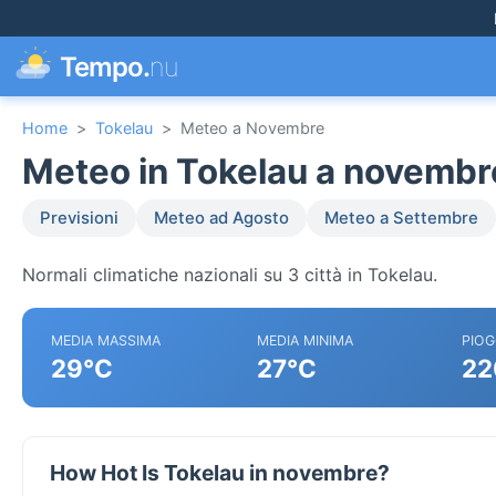
Tempo.
nu
Home
>
Tokelau
>
Meteo a Novembre
Meteo in Tokelau a novembr
Previsioni
Meteo ad Agosto
Meteo a Settembre
Normali climatiche nazionali su 3 città in Tokelau.
MEDIA MASSIMA
MEDIA MINIMA
PIOG
29°C
27°C
22
How Hot Is Tokelau in novembre?