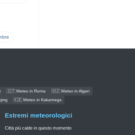
mbre
i
🇮🇹 Meteo in Roma
🇩🇿 Meteo in Algeri
qing
🇰🇪 Meteo in Kakamega
Estremi meteorologici
Città più calde in questo momento