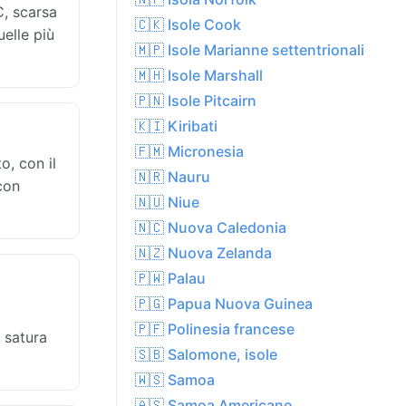
C, scarsa
🇨🇰 Isole Cook
uelle più
🇲🇵 Isole Marianne settentrionali
🇲🇭 Isole Marshall
🇵🇳 Isole Pitcairn
🇰🇮 Kiribati
🇫🇲 Micronesia
o, con il
🇳🇷 Nauru
con
🇳🇺 Niue
🇳🇨 Nuova Caledonia
🇳🇿 Nuova Zelanda
🇵🇼 Palau
🇵🇬 Papua Nuova Guinea
🇵🇫 Polinesia francese
a satura
🇸🇧 Salomone, isole
🇼🇸 Samoa
🇦🇸 Samoa Americane