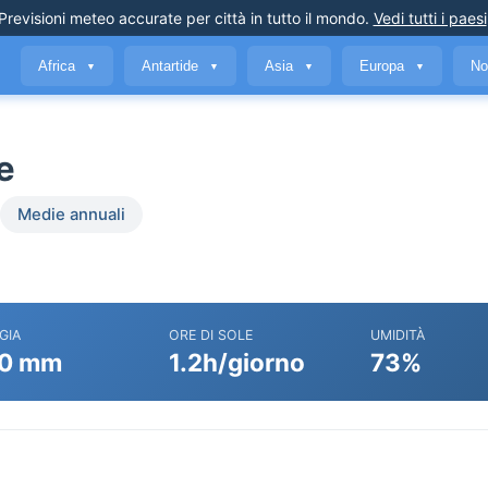
Previsioni meteo accurate
per città in tutto il mondo
.
Vedi tutti i paesi
Africa
Antartide
Asia
Europa
No
▼
▼
▼
▼
e
Medie annuali
GIA
ORE DI SOLE
UMIDITÀ
0 mm
1.2h/giorno
73%