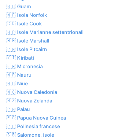
🇬🇺 Guam
🇳🇫 Isola Norfolk
🇨🇰 Isole Cook
🇲🇵 Isole Marianne settentrionali
🇲🇭 Isole Marshall
🇵🇳 Isole Pitcairn
🇰🇮 Kiribati
🇫🇲 Micronesia
🇳🇷 Nauru
🇳🇺 Niue
🇳🇨 Nuova Caledonia
🇳🇿 Nuova Zelanda
🇵🇼 Palau
🇵🇬 Papua Nuova Guinea
🇵🇫 Polinesia francese
🇸🇧 Salomone, isole