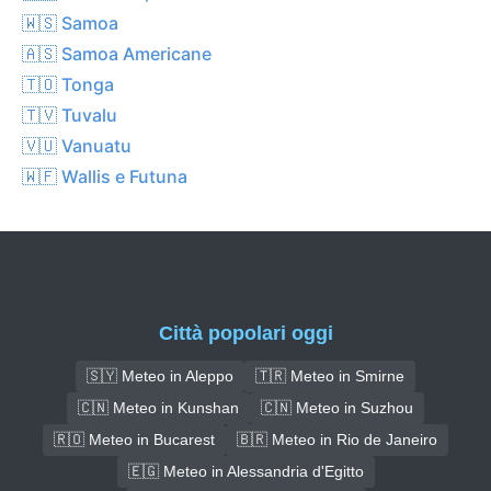
🇼🇸 Samoa
🇦🇸 Samoa Americane
🇹🇴 Tonga
🇹🇻 Tuvalu
🇻🇺 Vanuatu
🇼🇫 Wallis e Futuna
Città popolari oggi
🇸🇾 Meteo in Aleppo
🇹🇷 Meteo in Smirne
🇨🇳 Meteo in Kunshan
🇨🇳 Meteo in Suzhou
🇷🇴 Meteo in Bucarest
🇧🇷 Meteo in Rio de Janeiro
🇪🇬 Meteo in Alessandria d'Egitto