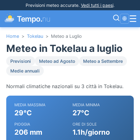
Previsioni meteo accurate
.
Vedi tutti i paesi
.
☰
Tempo.
nu
🌐
Home
>
Tokelau
>
Meteo a Luglio
Meteo in Tokelau a luglio
Previsioni
Meteo ad Agosto
Meteo a Settembre
Medie annuali
Normali climatiche nazionali su 3 città in Tokelau.
MEDIA MASSIMA
MEDIA MINIMA
29°C
27°C
PIOGGIA
ORE DI SOLE
206 mm
1.1h/giorno