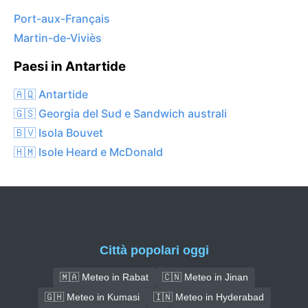
Port-aux-Français
Martin-de-Viviès
Paesi in Antartide
🇦🇶 Antartide
🇬🇸 Georgia del Sud e Sandwich australi
🇧🇻 Isola Bouvet
🇭🇲 Isole Heard e McDonald
Città popolari oggi
🇲🇦 Meteo in Rabat
🇨🇳 Meteo in Jinan
🇬🇭 Meteo in Kumasi
🇮🇳 Meteo in Hyderabad