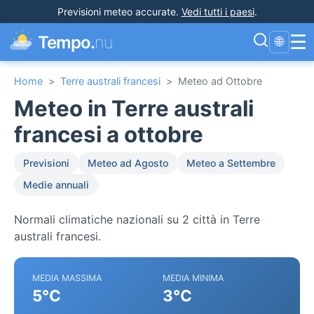
Previsioni meteo accurate
.
Vedi tutti i paesi
.
☰
Tempo.
nu
🌐
Home
>
Terre australi francesi
>
Meteo ad Ottobre
Meteo in Terre australi
francesi a ottobre
Previsioni
Meteo ad Agosto
Meteo a Settembre
Medie annuali
Normali climatiche nazionali su 2 città in Terre
australi francesi.
MEDIA MASSIMA
MEDIA MINIMA
5°C
3°C