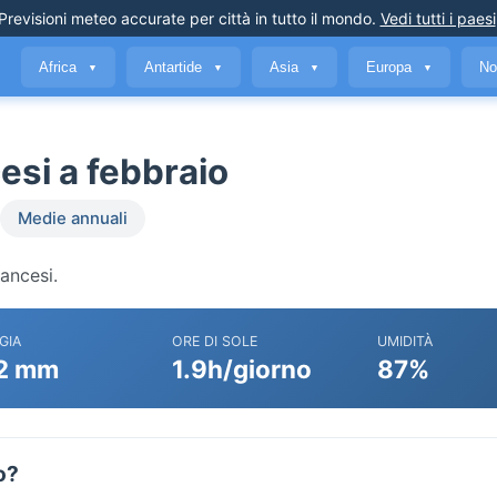
Previsioni meteo accurate
per città in tutto il mondo
.
Vedi tutti i paesi
Africa
Antartide
Asia
Europa
No
▼
▼
▼
▼
esi a febbraio
Medie annuali
rancesi.
GIA
ORE DI SOLE
UMIDITÀ
2 mm
1.9h/giorno
87%
o?