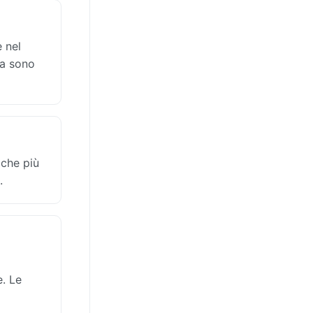
e nel
ra sono
iche più
.
e. Le