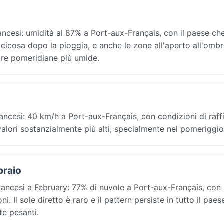
francesi: umidità al 87% a Port-aux-Français, con il paese ch
cicosa dopo la pioggia, e anche le zone all'aperto all'omb
 ore pomeridiane più umide.
francesi: 40 km/h a Port-aux-Français, con condizioni di raff
 valori sostanzialmente più alti, specialmente nel pomeriggio
braio
francesi a February: 77% di nuvole a Port-aux-Français, con
i. Il sole diretto è raro e il pattern persiste in tutto il paes
te pesanti.