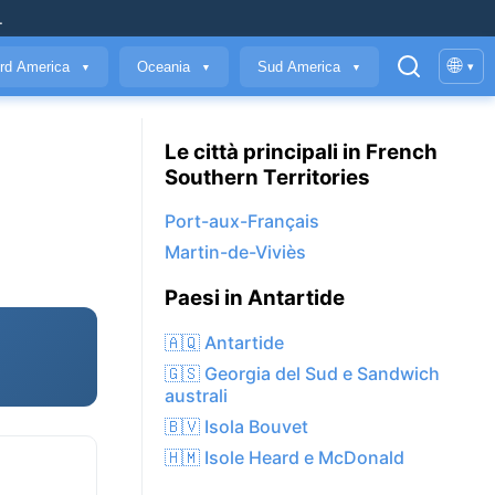
.
🌐
rd America
Oceania
Sud America
▾
▼
▼
▼
Le città principali in French
Southern Territories
Port-aux-Français
Martin-de-Viviès
Paesi in Antartide
🇦🇶 Antartide
🇬🇸 Georgia del Sud e Sandwich
australi
🇧🇻 Isola Bouvet
🇭🇲 Isole Heard e McDonald