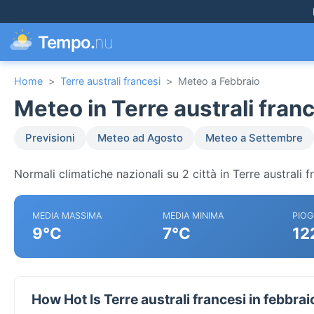
Tempo.
nu
Home
>
Terre australi francesi
>
Meteo a Febbraio
Meteo in Terre australi franc
Previsioni
Meteo ad Agosto
Meteo a Settembre
Normali climatiche nazionali su 2 città in Terre australi f
MEDIA MASSIMA
MEDIA MINIMA
PIOG
9°C
7°C
12
How Hot Is Terre australi francesi in febbrai