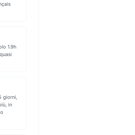
nçais
olo 1.9h
 quasi
 giorni,
iù, in
to