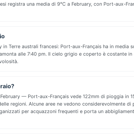
cesi registra una media di 9°C a February, con Port-aux-Fra
io
 in Terre australi francesi: Port-aux-Français ha in media s
ramonta alle 7:40 pm. Il cielo grigio e coperto è costante in
volosità.
braio?
n February — Port-aux-Français vede 122mm di pioggia in 15
delle regioni. Alcune aree ne vedono considerevolmente di p
rganizzati per acquazzoni frequenti e porta un abbigliamen