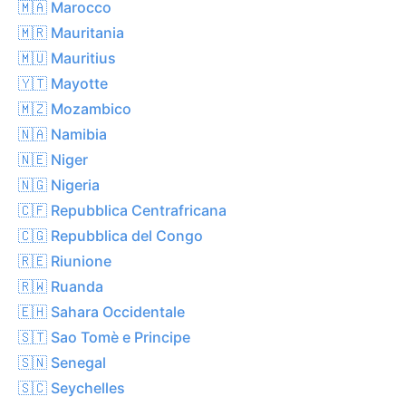
🇲🇦 Marocco
🇲🇷 Mauritania
🇲🇺 Mauritius
🇾🇹 Mayotte
🇲🇿 Mozambico
🇳🇦 Namibia
🇳🇪 Niger
🇳🇬 Nigeria
🇨🇫 Repubblica Centrafricana
🇨🇬 Repubblica del Congo
🇷🇪 Riunione
🇷🇼 Ruanda
🇪🇭 Sahara Occidentale
🇸🇹 Sao Tomè e Principe
🇸🇳 Senegal
🇸🇨 Seychelles