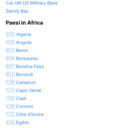
Cat Hill US Military Base
Sandy Bay
Paesi in Africa
🇩🇿 Algeria
🇦🇴 Angola
🇧🇯 Benin
🇧🇼 Botswana
🇧🇫 Burkina Faso
🇧🇮 Burundi
🇨🇲 Camerun
🇨🇻 Capo Verde
🇹🇩 Ciad
🇰🇲 Comore
🇨🇮 Côte d’Ivoire
🇪🇬 Egitto