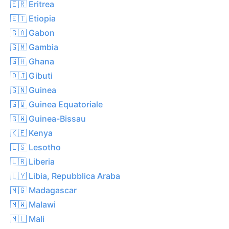
🇪🇷 Eritrea
🇪🇹 Etiopia
🇬🇦 Gabon
🇬🇲 Gambia
🇬🇭 Ghana
🇩🇯 Gibuti
🇬🇳 Guinea
🇬🇶 Guinea Equatoriale
🇬🇼 Guinea-Bissau
🇰🇪 Kenya
🇱🇸 Lesotho
🇱🇷 Liberia
🇱🇾 Libia, Repubblica Araba
🇲🇬 Madagascar
🇲🇼 Malawi
🇲🇱 Mali