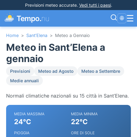
Previsioni meteo accurate
.
Vedi tutti i paesi
.
☰
Tempo.
nu
🌐
Home
>
Sant’Elena
>
Meteo a Gennaio
Meteo in Sant’Elena a
gennaio
Previsioni
Meteo ad Agosto
Meteo a Settembre
Medie annuali
Normali climatiche nazionali su 15 città in Sant’Elena.
MEDIA MASSIMA
MEDIA MINIMA
24°C
22°C
PIOGGIA
ORE DI SOLE