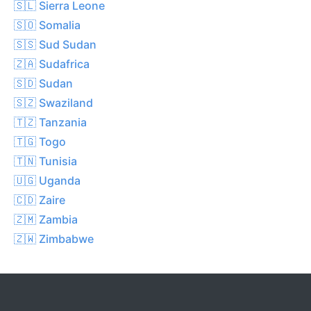
🇸🇱 Sierra Leone
🇸🇴 Somalia
🇸🇸 Sud Sudan
🇿🇦 Sudafrica
🇸🇩 Sudan
🇸🇿 Swaziland
🇹🇿 Tanzania
🇹🇬 Togo
🇹🇳 Tunisia
🇺🇬 Uganda
🇨🇩 Zaire
🇿🇲 Zambia
🇿🇼 Zimbabwe