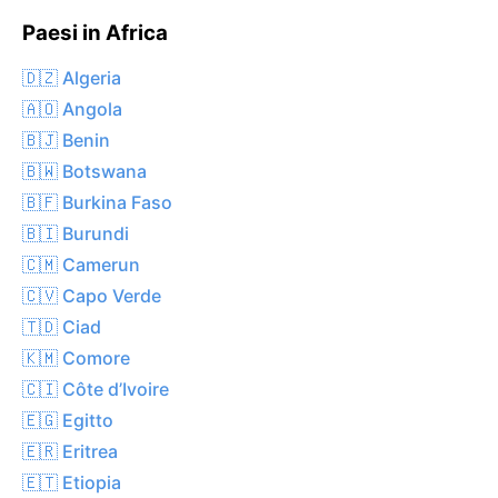
Paesi in Africa
🇩🇿 Algeria
🇦🇴 Angola
🇧🇯 Benin
🇧🇼 Botswana
🇧🇫 Burkina Faso
🇧🇮 Burundi
🇨🇲 Camerun
🇨🇻 Capo Verde
🇹🇩 Ciad
🇰🇲 Comore
🇨🇮 Côte d’Ivoire
🇪🇬 Egitto
🇪🇷 Eritrea
🇪🇹 Etiopia