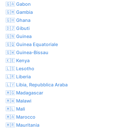
🇬🇦 Gabon
🇬🇲 Gambia
🇬🇭 Ghana
🇩🇯 Gibuti
🇬🇳 Guinea
🇬🇶 Guinea Equatoriale
🇬🇼 Guinea-Bissau
🇰🇪 Kenya
🇱🇸 Lesotho
🇱🇷 Liberia
🇱🇾 Libia, Repubblica Araba
🇲🇬 Madagascar
🇲🇼 Malawi
🇲🇱 Mali
🇲🇦 Marocco
🇲🇷 Mauritania