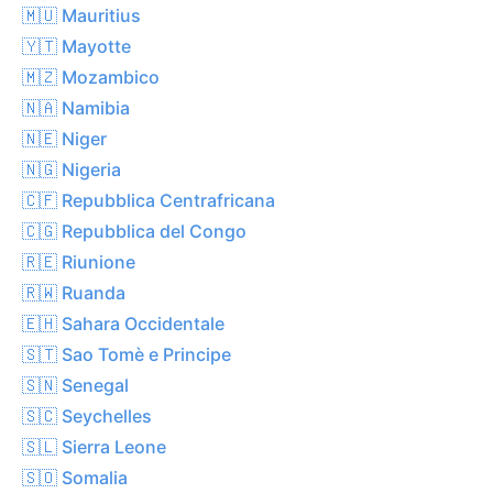
🇲🇺 Mauritius
🇾🇹 Mayotte
🇲🇿 Mozambico
🇳🇦 Namibia
🇳🇪 Niger
🇳🇬 Nigeria
🇨🇫 Repubblica Centrafricana
🇨🇬 Repubblica del Congo
🇷🇪 Riunione
🇷🇼 Ruanda
🇪🇭 Sahara Occidentale
🇸🇹 Sao Tomè e Principe
🇸🇳 Senegal
🇸🇨 Seychelles
🇸🇱 Sierra Leone
🇸🇴 Somalia