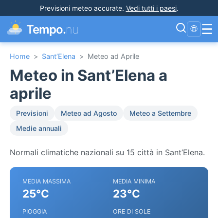
Previsioni meteo accurate
.
Vedi tutti i paesi
.
☰
Tempo.
nu
🌐
Home
>
Sant’Elena
>
Meteo ad Aprile
Meteo in Sant’Elena a
aprile
Previsioni
Meteo ad Agosto
Meteo a Settembre
Medie annuali
Normali climatiche nazionali su 15 città in Sant’Elena.
MEDIA MASSIMA
MEDIA MINIMA
25°C
23°C
PIOGGIA
ORE DI SOLE