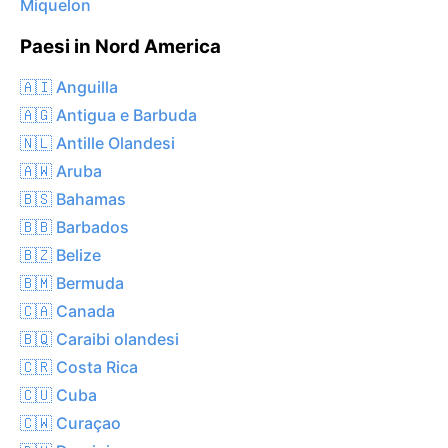
Miquelon
Paesi in Nord America
🇦🇮 Anguilla
🇦🇬 Antigua e Barbuda
🇳🇱 Antille Olandesi
🇦🇼 Aruba
🇧🇸 Bahamas
🇧🇧 Barbados
🇧🇿 Belize
🇧🇲 Bermuda
🇨🇦 Canada
🇧🇶 Caraibi olandesi
🇨🇷 Costa Rica
🇨🇺 Cuba
🇨🇼 Curaçao