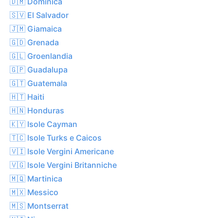
🇩🇲 Dominica
🇸🇻 El Salvador
🇯🇲 Giamaica
🇬🇩 Grenada
🇬🇱 Groenlandia
🇬🇵 Guadalupa
🇬🇹 Guatemala
🇭🇹 Haiti
🇭🇳 Honduras
🇰🇾 Isole Cayman
🇹🇨 Isole Turks e Caicos
🇻🇮 Isole Vergini Americane
🇻🇬 Isole Vergini Britanniche
🇲🇶 Martinica
🇲🇽 Messico
🇲🇸 Montserrat