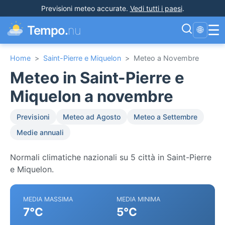
Previsioni meteo accurate
.
Vedi tutti i paesi
.
☰
Tempo.
nu
🌐
Home
>
Saint-Pierre e Miquelon
>
Meteo a Novembre
Meteo in Saint-Pierre e
Miquelon a novembre
Previsioni
Meteo ad Agosto
Meteo a Settembre
Medie annuali
Normali climatiche nazionali su 5 città in Saint-Pierre
e Miquelon.
MEDIA MASSIMA
MEDIA MINIMA
7°C
5°C