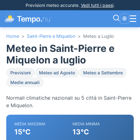
Previsioni meteo accurate
.
Vedi tutti i paesi
.
☰
Tempo.
nu
🌐
Home
>
Saint-Pierre e Miquelon
>
Meteo a Luglio
Meteo in Saint-Pierre e
Miquelon a luglio
Previsioni
Meteo ad Agosto
Meteo a Settembre
Medie annuali
Normali climatiche nazionali su 5 città in Saint-Pierre
e Miquelon.
MEDIA MASSIMA
MEDIA MINIMA
15°C
13°C