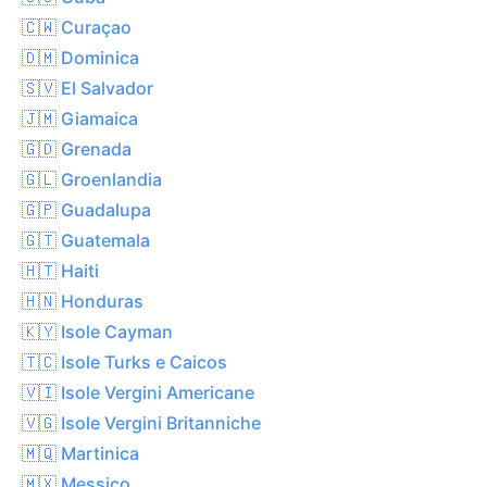
🇨🇼 Curaçao
🇩🇲 Dominica
🇸🇻 El Salvador
🇯🇲 Giamaica
🇬🇩 Grenada
🇬🇱 Groenlandia
🇬🇵 Guadalupa
🇬🇹 Guatemala
🇭🇹 Haiti
🇭🇳 Honduras
🇰🇾 Isole Cayman
🇹🇨 Isole Turks e Caicos
🇻🇮 Isole Vergini Americane
🇻🇬 Isole Vergini Britanniche
🇲🇶 Martinica
🇲🇽 Messico