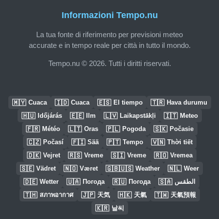
Informazioni Tempo.nu
La tua fonte di riferimento per previsioni meteo
accurate e in tempo reale per città in tutto il mondo.
Tempo.nu © 2026. Tutti i diritti riservati.
🇲🇾
🇮🇩
🇪🇸
🇹🇷
Cuaca
Cuaca
El tiempo
Hava durumu
🇭🇺
🇪🇪
🇱🇻
🇮🇹
Időjárás
Ilm
Laikapstākļi
Meteo
🇫🇷
🇱🇹
🇵🇱
🇸🇰
Météo
Oras
Pogoda
Počasie
🇨🇿
🇫🇮
🇵🇹
🇻🇳
Počasí
Sää
Tempo
Thời tiết
🇩🇰
🇷🇸
🇸🇮
🇷🇴
Vejret
Vreme
Vreme
Vremea
🇸🇪
🇳🇴
🇬🇧🇺🇸
🇳🇱
Vädret
Været
Weather
Weer
🇩🇪
🇺🇦
🇷🇺
🇸🇦
Wetter
Погода
Погода
الطقس
🇹🇭
🇯🇵
🇭🇰
🇹🇼
สภาพอากาศ
天気
天氣
天氣預報
🇰🇷
날씨