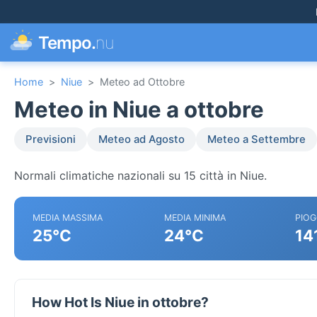
Tempo.
nu
Home
>
Niue
>
Meteo ad Ottobre
Meteo in Niue a ottobre
Previsioni
Meteo ad Agosto
Meteo a Settembre
Normali climatiche nazionali su 15 città in Niue.
MEDIA MASSIMA
MEDIA MINIMA
PIOG
25°C
24°C
14
How Hot Is Niue in ottobre?