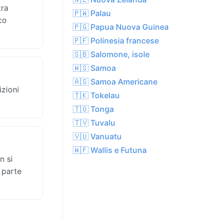
tra
🇵🇼 Palau
co
🇵🇬 Papua Nuova Guinea
🇵🇫 Polinesia francese
🇸🇧 Salomone, isole
🇼🇸 Samoa
🇦🇸 Samoa Americane
izioni
🇹🇰 Tokelau
🇹🇴 Tonga
🇹🇻 Tuvalu
🇻🇺 Vanuatu
🇼🇫 Wallis e Futuna
n si
r parte