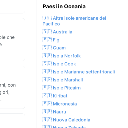
Paesi in Oceania
🇺🇲 Altre isole americane del
Pacifico
🇦🇺 Australia
ole che
🇫🇯 Figi
e
🇬🇺 Guam
🇳🇫 Isola Norfolk
🇨🇰 Isole Cook
🇲🇵 Isole Marianne settentrionali
🇲🇭 Isole Marshall
rni, con
🇵🇳 Isole Pitcairn
iori,
🇰🇮 Kiribati
.
🇫🇲 Micronesia
🇳🇷 Nauru
🇳🇨 Nuova Caledonia
🇳🇿 Nuova Zelanda