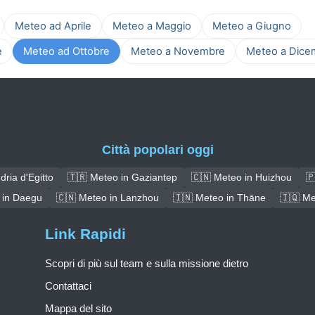
Meteo ad Aprile
Meteo a Maggio
Meteo a Giugno
e
Meteo ad Ottobre
Meteo a Novembre
Meteo a Dice
Città popolari oggi
ria d'Egitto
🇹🇷 Meteo in Gaziantep
🇨🇳 Meteo in Huizhou
🇵
 in Daegu
🇨🇳 Meteo in Lanzhou
🇮🇳 Meteo in Thāne
🇮🇶 Me
Link Rapidi
Scopri di più sul team e sulla missione dietro
Contattaci
Mappa del sito