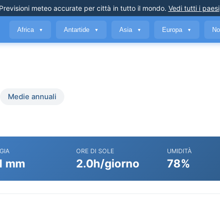
Previsioni meteo accurate
per città in tutto il mondo
.
Vedi tutti i paesi
Africa
Antartide
Asia
Europa
No
▼
▼
▼
▼
Medie annuali
GIA
ORE DI SOLE
UMIDITÀ
1 mm
2.0h/giorno
78%