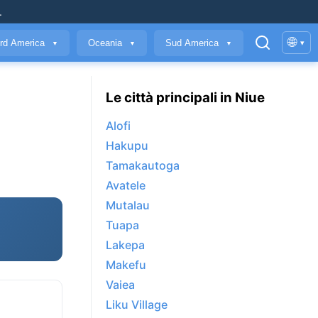
.
🌐
rd America
Oceania
Sud America
▾
▼
▼
▼
Le città principali in Niue
Alofi
Hakupu
Tamakautoga
Avatele
Mutalau
Tuapa
Lakepa
Makefu
Vaiea
Liku Village