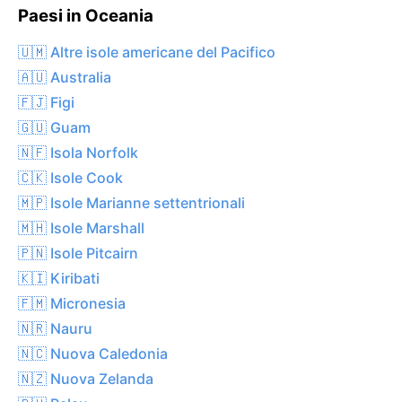
Paesi in Oceania
🇺🇲 Altre isole americane del Pacifico
🇦🇺 Australia
🇫🇯 Figi
🇬🇺 Guam
🇳🇫 Isola Norfolk
🇨🇰 Isole Cook
🇲🇵 Isole Marianne settentrionali
🇲🇭 Isole Marshall
🇵🇳 Isole Pitcairn
🇰🇮 Kiribati
🇫🇲 Micronesia
🇳🇷 Nauru
🇳🇨 Nuova Caledonia
🇳🇿 Nuova Zelanda