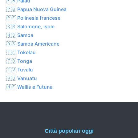
🇵🇼 Palau
🇵🇬 Papua Nuova Guinea
🇵🇫 Polinesia francese
🇸🇧 Salomone, isole
🇼🇸 Samoa
🇦🇸 Samoa Americane
🇹🇰 Tokelau
🇹🇴 Tonga
🇹🇻 Tuvalu
🇻🇺 Vanuatu
🇼🇫 Wallis e Futuna
Città popolari oggi