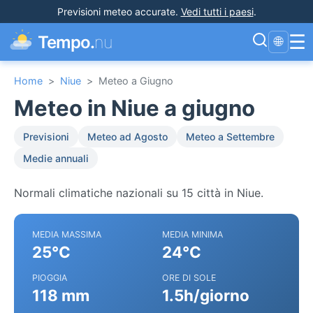
Previsioni meteo accurate
.
Vedi tutti i paesi
.
☰
Tempo.
nu
🌐
Home
>
Niue
>
Meteo a Giugno
Meteo in Niue a giugno
Previsioni
Meteo ad Agosto
Meteo a Settembre
Medie annuali
Normali climatiche nazionali su 15 città in Niue.
MEDIA MASSIMA
MEDIA MINIMA
25°C
24°C
PIOGGIA
ORE DI SOLE
118 mm
1.5h/giorno