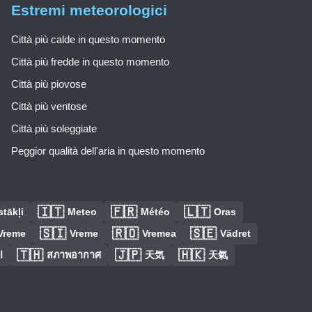
Estremi meteorologici
Città più calde in questo momento
Città più fredde in questo momento
Città più piovose
Città più ventose
Città più soleggiate
Peggior qualità dell'aria in questo momento
🇮🇹
🇫🇷
🇱🇹
tākļi
Meteo
Météo
Oras
🇸🇮
🇷🇴
🇸🇪
Vreme
Vreme
Vremea
Vädret
🇹🇭
🇯🇵
🇭🇰
ا
สภาพอากาศ
天気
天氣