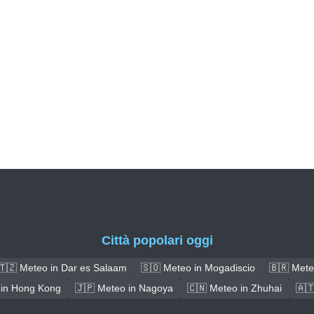
Città popolari oggi
🇹🇿 Meteo in Dar es Salaam
🇸🇴 Meteo in Mogadiscio
🇧🇷 Mete
 in Hong Kong
🇯🇵 Meteo in Nagoya
🇨🇳 Meteo in Zhuhai
🇦