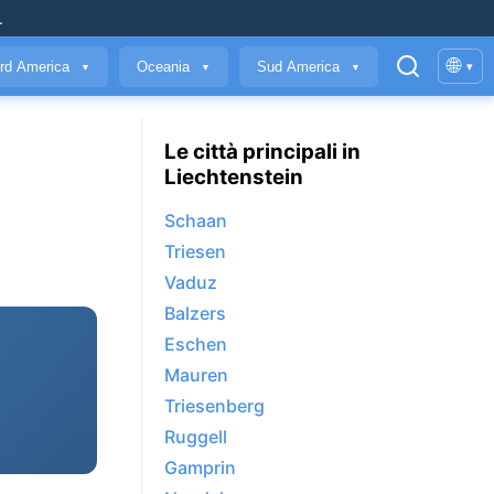
.
🌐
rd America
Oceania
Sud America
▾
▼
▼
▼
Le città principali in
Liechtenstein
Schaan
Triesen
Vaduz
Balzers
Eschen
Mauren
Triesenberg
Ruggell
Gamprin