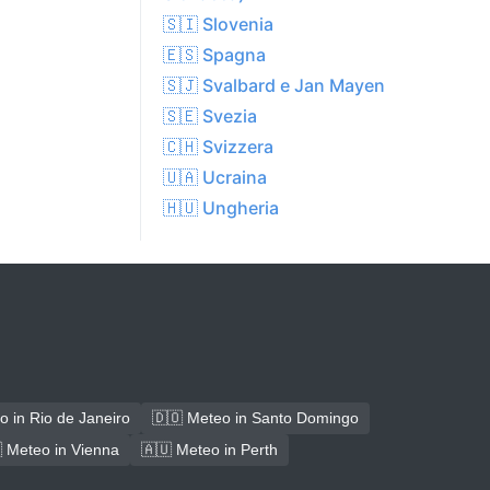
🇸🇮 Slovenia
🇪🇸 Spagna
🇸🇯 Svalbard e Jan Mayen
🇸🇪 Svezia
🇨🇭 Svizzera
🇺🇦 Ucraina
🇭🇺 Ungheria
o in Rio de Janeiro
🇩🇴 Meteo in Santo Domingo
 Meteo in Vienna
🇦🇺 Meteo in Perth