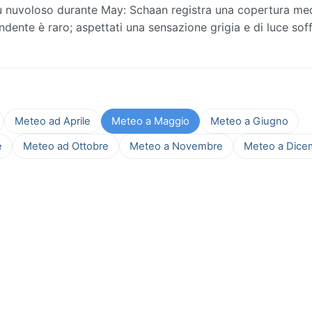
iù nuvoloso durante May: Schaan registra una copertura me
plendente è raro; aspettati una sensazione grigia e di luce sof
Meteo ad Aprile
Meteo a Maggio
Meteo a Giugno
e
Meteo ad Ottobre
Meteo a Novembre
Meteo a Dice