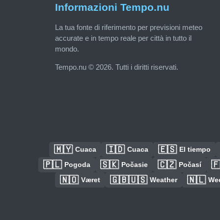
Informazioni Tempo.nu
La tua fonte di riferimento per previsioni meteo
accurate e in tempo reale per città in tutto il
mondo.
Tempo.nu © 2026. Tutti i diritti riservati.
🇲🇾
🇮🇩
🇪🇸
Cuaca
Cuaca
El tiempo
🇵🇱
🇸🇰
🇨🇿

Pogoda
Počasie
Počasí
🇳🇴
🇬🇧🇺🇸
🇳🇱
Været
Weather
We