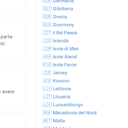
🇩🇪 Germania
🇬🇮 Gibilterra
🇬🇷 Grecia
🇬🇬 Guernsey
🇮🇹 il Bel Paese
 parte
🇮🇸 Islanda
tti
🇮🇲 Isola di Man
🇦🇽 Isole Aland
🇫🇴 Isole Faroe
🇯🇪 Jersey
🇽🇰 Kosovo
🇱🇻 Lettonia
o avere
🇱🇹 Lituania
🇱🇺 Lussemburgo
🇲🇰 Macedonia del Nord
🇲🇹 Malta