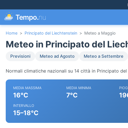
Tempo.
nu
Home
>
Principato del Liechtenstein
>
Meteo a Maggio
Meteo in Principato del Lie
Previsioni
Meteo ad Agosto
Meteo a Settembre
Normali climatiche nazionali su 14 città in Principato del
MEDIA MASSIMA
MEDIA MINIMA
PIOG
16°C
7°C
19
INTERVALLO
15–18°C