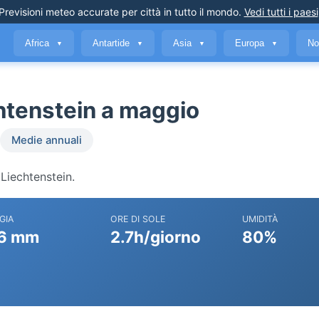
Previsioni meteo accurate
per città in tutto il mondo
.
Vedi tutti i paesi
Africa
Antartide
Asia
Europa
No
▼
▼
▼
▼
chtenstein a maggio
Medie annuali
 Liechtenstein.
GIA
ORE DI SOLE
UMIDITÀ
6 mm
2.7h/giorno
80%