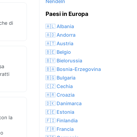
Nendeln
Paesi in Europa
che di
🇦🇱 Albania
🇦🇩 Andorra
🇦🇹 Austria
🇧🇪 Belgio
🇧🇾 Bielorussia
sa
🇧🇦 Bosnia-Erzegovina
ratti
🇧🇬 Bulgaria
🇨🇿 Cechia
🇭🇷 Croazia
🇩🇰 Danimarca
🇪🇪 Estonia
con la
🇫🇮 Finlandia
🇫🇷 Francia
to