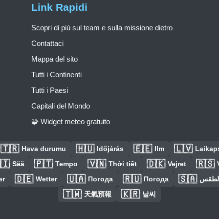
Link Rapidi
Scopri di più sul team e sulla missione dietro
Contattaci
Mappa del sito
Tutti i Continenti
Tutti i Paesi
Capitali del Mondo
🧩 Widget meteo gratuito
🇹🇷
🇭🇺
🇪🇪
🇱🇻
Hava durumu
Időjárás
Ilm
Laikaps
🇮
🇵🇹
🇻🇳
🇩🇰
🇷🇸
Sää
Tempo
Thời tiết
Vejret
🇩🇪
🇺🇦
🇷🇺
🇸🇦
er
Wetter
Погода
Погода
الطق
🇹🇼
🇰🇷
天氣預報
날씨