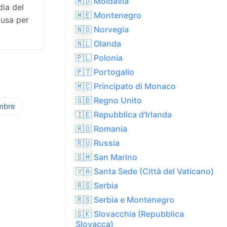
🇲🇩 Moldavia
dia del
🇲🇪 Montenegro
fusa per
🇳🇴 Norvegia
🇳🇱 Olanda
🇵🇱 Polonia
🇵🇹 Portogallo
🇲🇨 Principato di Monaco
🇬🇧 Regno Unito
mbre
🇮🇪 Repubblica d'Irlanda
🇷🇴 Romania
🇷🇺 Russia
🇸🇲 San Marino
🇻🇦 Santa Sede (Città del Vaticano)
🇷🇸 Serbia
🇷🇸 Serbia e Montenegro
🇸🇰 Slovacchia (Repubblica
Slovacca)