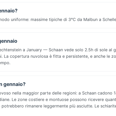
gennaio?
n modo uniforme: massime tipiche di 3°C da Malbun a Schell
 gennaio
echtenstein a January — Schaan vede solo 2.5h di sole al g
ni. La copertura nuvolosa è fitta e persistente, e anche le z
tempo.
 In gennaio?
piovoso nella maggior parte delle regioni: a Schaan cadono
tidiane. Le zone costiere e montuose possono ricevere quant
e potrebbero rimanere leggermente più asciutte. Le schiari