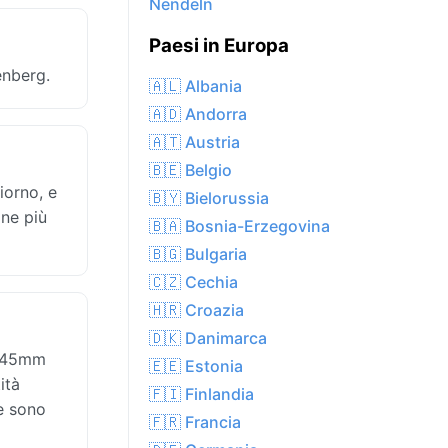
Nendeln
Paesi in Europa
enberg.
🇦🇱 Albania
🇦🇩 Andorra
🇦🇹 Austria
🇧🇪 Belgio
iorno, e
🇧🇾 Bielorussia
one più
🇧🇦 Bosnia-Erzegovina
🇧🇬 Bulgaria
🇨🇿 Cechia
🇭🇷 Croazia
🇩🇰 Danimarca
 145mm
🇪🇪 Estonia
ità
🇫🇮 Finlandia
te sono
🇫🇷 Francia