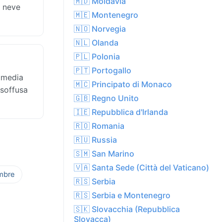
🇲🇩 Moldavia
a neve
🇲🇪 Montenegro
🇳🇴 Norvegia
🇳🇱 Olanda
🇵🇱 Polonia
🇵🇹 Portogallo
a media
🇲🇨 Principato di Monaco
 soffusa
🇬🇧 Regno Unito
🇮🇪 Repubblica d'Irlanda
🇷🇴 Romania
🇷🇺 Russia
🇸🇲 San Marino
🇻🇦 Santa Sede (Città del Vaticano)
mbre
🇷🇸 Serbia
🇷🇸 Serbia e Montenegro
🇸🇰 Slovacchia (Repubblica
Slovacca)