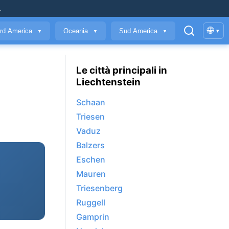
.
🌐
rd America
Oceania
Sud America
▾
▼
▼
▼
Le città principali in
Liechtenstein
Schaan
Triesen
Vaduz
Balzers
Eschen
Mauren
Triesenberg
Ruggell
Gamprin