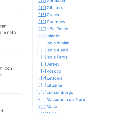
🇩🇪 Germania
🇬🇮 Gibilterra
🇬🇷 Grecia
🇬🇬 Guernsey
gran
🇮🇹 il Bel Paese
 le notti
🇮🇸 Islanda
🇮🇲 Isola di Man
🇦🇽 Isole Aland
🇫🇴 Isole Faroe
🇯🇪 Jersey
/h, con
🇽🇰 Kosovo
re
🇱🇻 Lettonia
🇱🇹 Lituania
🇱🇺 Lussemburgo
🇲🇰 Macedonia del Nord
🇲🇹 Malta
 e