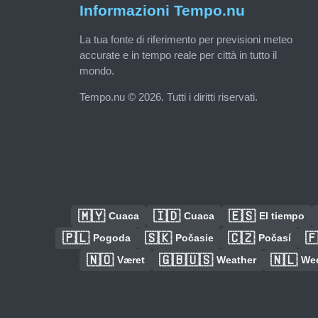
Informazioni Tempo.nu
La tua fonte di riferimento per previsioni meteo
accurate e in tempo reale per città in tutto il
mondo.
Tempo.nu © 2026. Tutti i diritti riservati.
🇲🇾
🇮🇩
🇪🇸
Cuaca
Cuaca
El tiempo
🇵🇱
🇸🇰
🇨🇿

Pogoda
Počasie
Počasí
🇳🇴
🇬🇧🇺🇸
🇳🇱
Været
Weather
We