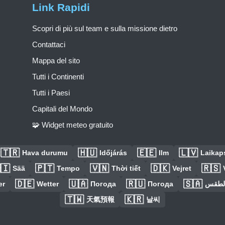
Link Rapidi
Scopri di più sul team e sulla missione dietro
Contattaci
Mappa del sito
Tutti i Continenti
Tutti i Paesi
Capitali del Mondo
🧩 Widget meteo gratuito
🇹🇷
🇭🇺
🇪🇪
🇱🇻
Hava durumu
Időjárás
Ilm
Laikaps
🇮
🇵🇹
🇻🇳
🇩🇰
🇷🇸
Sää
Tempo
Thời tiết
Vejret
🇩🇪
🇺🇦
🇷🇺
🇸🇦
er
Wetter
Погода
Погода
الطق
🇹🇼
🇰🇷
天氣預報
날씨