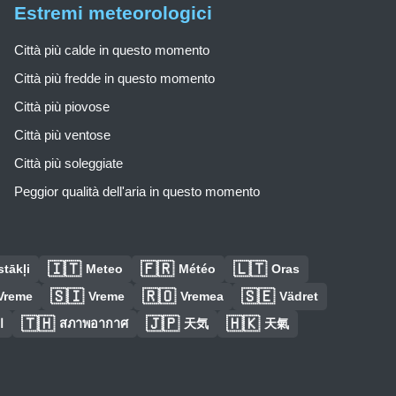
Estremi meteorologici
Città più calde in questo momento
Città più fredde in questo momento
Città più piovose
Città più ventose
Città più soleggiate
Peggior qualità dell'aria in questo momento
🇮🇹
🇫🇷
🇱🇹
tākļi
Meteo
Météo
Oras
🇸🇮
🇷🇴
🇸🇪
Vreme
Vreme
Vremea
Vädret
🇹🇭
🇯🇵
🇭🇰
ا
สภาพอากาศ
天気
天氣