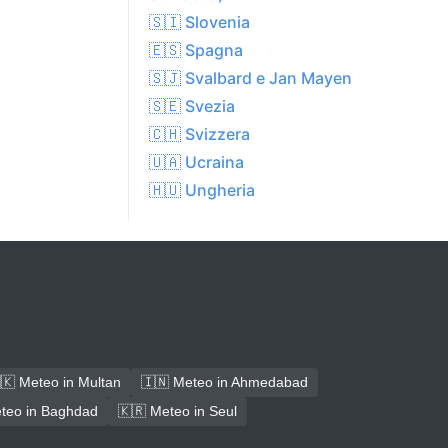
🇸🇮 Slovenia
🇪🇸 Spagna
🇸🇯 Svalbard e Jan Mayen
🇸🇪 Svezia
🇨🇭 Svizzera
🇺🇦 Ucraina
🇭🇺 Ungheria
🇰 Meteo in Multan
🇮🇳 Meteo in Ahmedabad
teo in Baghdad
🇰🇷 Meteo in Seul