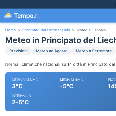
Tempo.
nu
Home
>
Principato del Liechtenstein
>
Meteo a Gennaio
Meteo in Principato del Liec
Previsioni
Meteo ad Agosto
Meteo a Settembre
Normali climatiche nazionali su 14 città in Principato del
MEDIA MASSIMA
MEDIA MINIMA
PIOG
3°C
-5°C
14
INTERVALLO
2–5°C