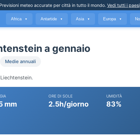
Previsioni meteo accurate
per città in tutto il mondo
.
Vedi tutti i paesi
Africa
Antartide
Asia
Europa
No
▼
▼
▼
▼
htenstein a gennaio
Medie annuali
 Liechtenstein.
GIA
ORE DI SOLE
UMIDITÀ
5 mm
2.5h/giorno
83%