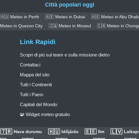
Città popolari oggi
🇦🇺 Meteo in Perth
🇦🇪 Meteo in Dubai
🇦🇪 Meteo in Abu Dhab
 Meteo in Quezon City
🇮🇶 Meteo in Mossul
🇨🇳 Meteo in Chong
Link Rapidi
Scopri di più sul team e sulla missione dietro
Contattaci
Mappa del sito
Tutti i Continenti
Tutti i Paesi
Capitali del Mondo
🧩 Widget meteo gratuito
🇹🇷
🇭🇺
🇪🇪
🇱🇻
Hava durumu
Időjárás
Ilm
Laikaps