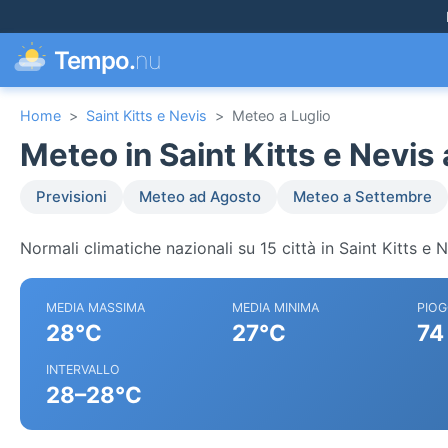
Tempo.
nu
Home
>
Saint Kitts e Nevis
>
Meteo a Luglio
Meteo in Saint Kitts e Nevis 
Previsioni
Meteo ad Agosto
Meteo a Settembre
Normali climatiche nazionali su 15 città in Saint Kitts e N
MEDIA MASSIMA
MEDIA MINIMA
PIOG
28°C
27°C
74
INTERVALLO
28–28°C