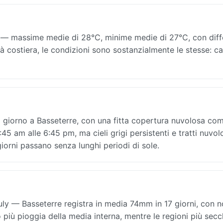
o — massime medie di 28°C, minime medie di 27°C, con dif
tà costiera, le condizioni sono sostanzialmente le stesse: ca
al giorno a Basseterre, con una fitta copertura nuvolosa co
:45 am alle 6:45 pm, ma cieli grigi persistenti e tratti nuvol
iorni passano senza lunghi periodi di sole.
July — Basseterre registra in media 74mm in 17 giorni, con 
 più pioggia della media interna, mentre le regioni più sec