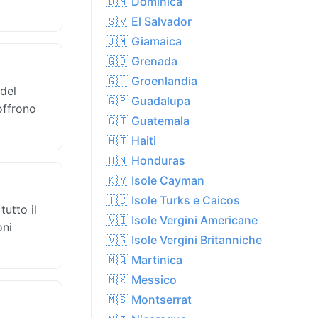
🇩🇲 Dominica
🇸🇻 El Salvador
🇯🇲 Giamaica
🇬🇩 Grenada
🇬🇱 Groenlandia
 del
🇬🇵 Guadalupa
offrono
🇬🇹 Guatemala
🇭🇹 Haiti
🇭🇳 Honduras
🇰🇾 Isole Cayman
🇹🇨 Isole Turks e Caicos
tutto il
🇻🇮 Isole Vergini Americane
oni
🇻🇬 Isole Vergini Britanniche
🇲🇶 Martinica
🇲🇽 Messico
🇲🇸 Montserrat