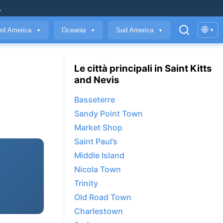
.
🌐
rd America
Oceania
Sud America
▾
▼
▼
▼
Le città principali in Saint Kitts
and Nevis
Basseterre
Sandy Point Town
Market Shop
Saint Paul’s
Middle Island
Nicola Town
Trinity
Old Road Town
Charlestown