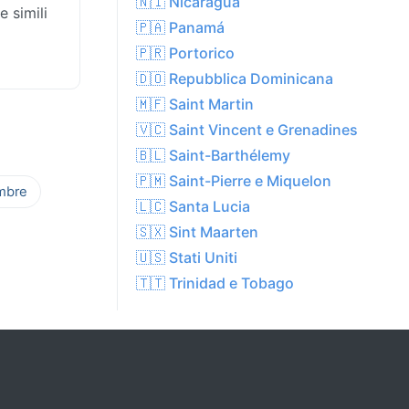
🇳🇮 Nicaragua
 simili
🇵🇦 Panamá
🇵🇷 Portorico
🇩🇴 Repubblica Dominicana
🇲🇫 Saint Martin
🇻🇨 Saint Vincent e Grenadines
🇧🇱 Saint-Barthélemy
🇵🇲 Saint-Pierre e Miquelon
mbre
🇱🇨 Santa Lucia
🇸🇽 Sint Maarten
🇺🇸 Stati Uniti
🇹🇹 Trinidad e Tobago