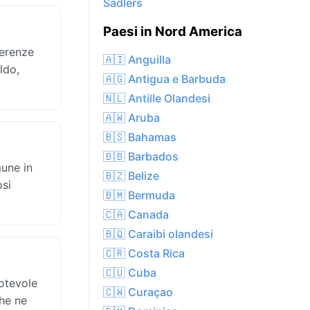
Sadlers
Paesi in Nord America
ferenze
🇦🇮 Anguilla
ldo,
🇦🇬 Antigua e Barbuda
🇳🇱 Antille Olandesi
🇦🇼 Aruba
🇧🇸 Bahamas
🇧🇧 Barbados
mune in
🇧🇿 Belize
osi
🇧🇲 Bermuda
🇨🇦 Canada
🇧🇶 Caraibi olandesi
🇨🇷 Costa Rica
🇨🇺 Cuba
notevole
🇨🇼 Curaçao
che ne