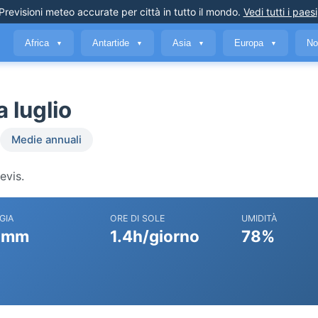
Previsioni meteo accurate
per città in tutto il mondo
.
Vedi tutti i paesi
Africa
Antartide
Asia
Europa
No
▼
▼
▼
▼
a luglio
Medie annuali
evis.
GIA
ORE DI SOLE
UMIDITÀ
 mm
1.4h/giorno
78%