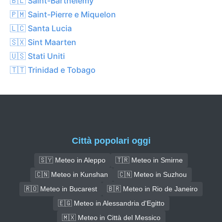
🇧🇱 Saint-Barthélemy
🇵🇲 Saint-Pierre e Miquelon
🇱🇨 Santa Lucia
🇸🇽 Sint Maarten
🇺🇸 Stati Uniti
🇹🇹 Trinidad e Tobago
Città popolari oggi
🇸🇾 Meteo in Aleppo
🇹🇷 Meteo in Smirne
🇨🇳 Meteo in Kunshan
🇨🇳 Meteo in Suzhou
🇷🇴 Meteo in Bucarest
🇧🇷 Meteo in Rio de Janeiro
🇪🇬 Meteo in Alessandria d'Egitto
🇲🇽 Meteo in Città del Messico