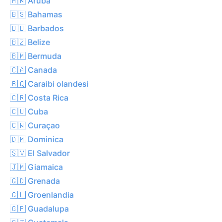
🇦🇼 Aruba
🇧🇸 Bahamas
🇧🇧 Barbados
🇧🇿 Belize
🇧🇲 Bermuda
🇨🇦 Canada
🇧🇶 Caraibi olandesi
🇨🇷 Costa Rica
🇨🇺 Cuba
🇨🇼 Curaçao
🇩🇲 Dominica
🇸🇻 El Salvador
🇯🇲 Giamaica
🇬🇩 Grenada
🇬🇱 Groenlandia
🇬🇵 Guadalupa