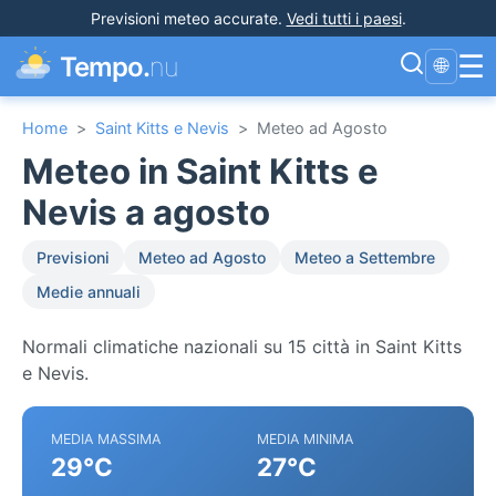
Previsioni meteo accurate
.
Vedi tutti i paesi
.
☰
Tempo.
nu
🌐
Home
>
Saint Kitts e Nevis
>
Meteo ad Agosto
Meteo in Saint Kitts e
Nevis a agosto
Previsioni
Meteo ad Agosto
Meteo a Settembre
Medie annuali
Normali climatiche nazionali su 15 città in Saint Kitts
e Nevis.
MEDIA MASSIMA
MEDIA MINIMA
29°C
27°C