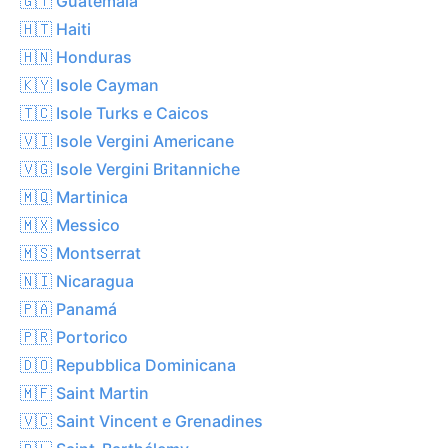
🇬🇹 Guatemala
🇭🇹 Haiti
🇭🇳 Honduras
🇰🇾 Isole Cayman
🇹🇨 Isole Turks e Caicos
🇻🇮 Isole Vergini Americane
🇻🇬 Isole Vergini Britanniche
🇲🇶 Martinica
🇲🇽 Messico
🇲🇸 Montserrat
🇳🇮 Nicaragua
🇵🇦 Panamá
🇵🇷 Portorico
🇩🇴 Repubblica Dominicana
🇲🇫 Saint Martin
🇻🇨 Saint Vincent e Grenadines