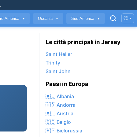
.
🌐
rd America
Oceania
Sud America
▾
▼
▼
▼
Le città principali in Jersey
Saint Helier
Trinity
Saint John
Paesi in Europa
🇦🇱 Albania
🇦🇩 Andorra
🇦🇹 Austria
🇧🇪 Belgio
🇧🇾 Bielorussia