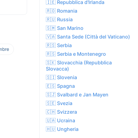
🇮🇪 Repubblica d'Irlanda
🇷🇴 Romania
🇷🇺 Russia
🇸🇲 San Marino
🇻🇦 Santa Sede (Città del Vaticano)
🇷🇸 Serbia
mbre
🇷🇸 Serbia e Montenegro
🇸🇰 Slovacchia (Repubblica
Slovacca)
🇸🇮 Slovenia
🇪🇸 Spagna
🇸🇯 Svalbard e Jan Mayen
🇸🇪 Svezia
🇨🇭 Svizzera
🇺🇦 Ucraina
🇭🇺 Ungheria