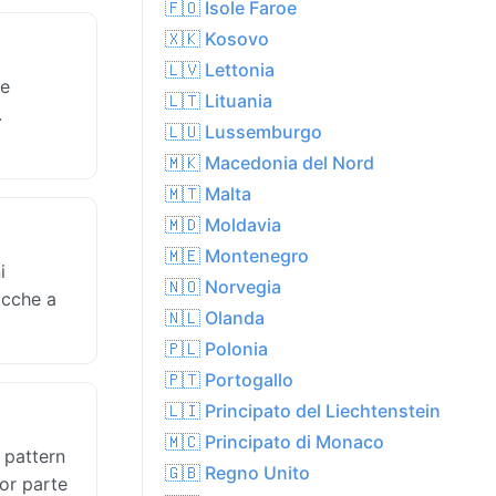
🇫🇴 Isole Faroe
🇽🇰 Kosovo
🇱🇻 Lettonia
 e
🇱🇹 Lituania
.
🇱🇺 Lussemburgo
🇲🇰 Macedonia del Nord
🇲🇹 Malta
🇲🇩 Moldavia
🇲🇪 Montenegro
i
🇳🇴 Norvegia
acche a
🇳🇱 Olanda
🇵🇱 Polonia
🇵🇹 Portogallo
🇱🇮 Principato del Liechtenstein
🇲🇨 Principato di Monaco
 pattern
🇬🇧 Regno Unito
ior parte