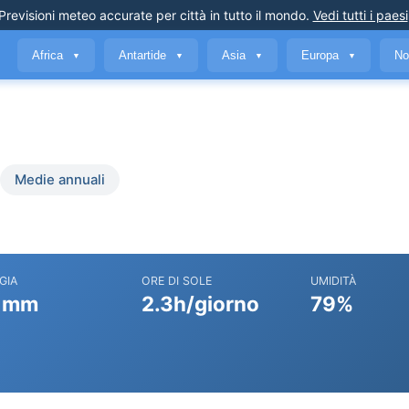
Previsioni meteo accurate
per città in tutto il mondo
.
Vedi tutti i paesi
Africa
Antartide
Asia
Europa
No
▼
▼
▼
▼
Medie annuali
GIA
ORE DI SOLE
UMIDITÀ
 mm
2.3h/giorno
79%