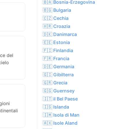
🇧🇦 Bosnia-Erzegovina
🇧🇬 Bulgaria
🇨🇿 Cechia
🇭🇷 Croazia
🇩🇰 Danimarca
🇪🇪 Estonia
🇫🇮 Finlandia
uce del
🇫🇷 Francia
cielo
🇩🇪 Germania
🇬🇮 Gibilterra
🇬🇷 Grecia
🇬🇬 Guernsey
🇮🇹 il Bel Paese
gioni
🇮🇸 Islanda
tinentali
🇮🇲 Isola di Man
🇦🇽 Isole Aland