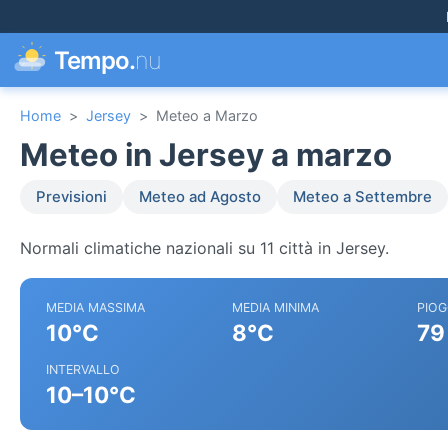
Tempo.
nu
Home
>
Jersey
>
Meteo a Marzo
Meteo in Jersey a marzo
Previsioni
Meteo ad Agosto
Meteo a Settembre
Normali climatiche nazionali su 11 città in Jersey.
MEDIA MASSIMA
MEDIA MINIMA
PIOG
10°C
8°C
79
INTERVALLO
10–10°C