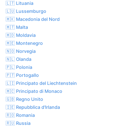
🇱🇹 Lituania
🇱🇺 Lussemburgo
🇲🇰 Macedonia del Nord
🇲🇹 Malta
🇲🇩 Moldavia
🇲🇪 Montenegro
🇳🇴 Norvegia
🇳🇱 Olanda
🇵🇱 Polonia
🇵🇹 Portogallo
🇱🇮 Principato del Liechtenstein
🇲🇨 Principato di Monaco
🇬🇧 Regno Unito
🇮🇪 Repubblica d'Irlanda
🇷🇴 Romania
🇷🇺 Russia