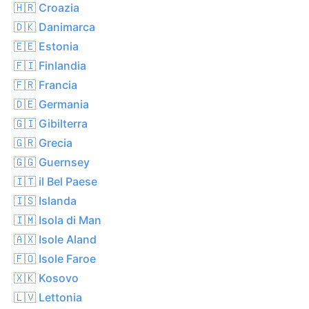
🇭🇷 Croazia
🇩🇰 Danimarca
🇪🇪 Estonia
🇫🇮 Finlandia
🇫🇷 Francia
🇩🇪 Germania
🇬🇮 Gibilterra
🇬🇷 Grecia
🇬🇬 Guernsey
🇮🇹 il Bel Paese
🇮🇸 Islanda
🇮🇲 Isola di Man
🇦🇽 Isole Aland
🇫🇴 Isole Faroe
🇽🇰 Kosovo
🇱🇻 Lettonia