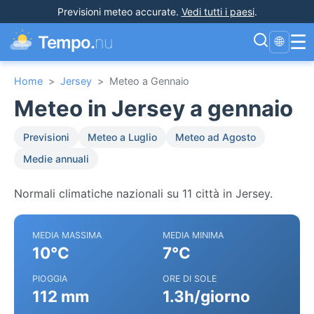
Previsioni meteo accurate
.
Vedi tutti i paesi
.
☰
Tempo.
nu
🌐
Home
>
Jersey
>
Meteo a Gennaio
Meteo in Jersey a gennaio
Previsioni
Meteo a Luglio
Meteo ad Agosto
Medie annuali
Normali climatiche nazionali su 11 città in Jersey.
MEDIA MASSIMA
MEDIA MINIMA
10°C
7°C
PIOGGIA
ORE DI SOLE
112 mm
1.3h/giorno