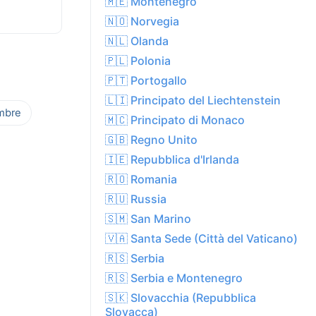
🇲🇪 Montenegro
🇳🇴 Norvegia
🇳🇱 Olanda
🇵🇱 Polonia
🇵🇹 Portogallo
🇱🇮 Principato del Liechtenstein
mbre
🇲🇨 Principato di Monaco
🇬🇧 Regno Unito
🇮🇪 Repubblica d'Irlanda
🇷🇴 Romania
🇷🇺 Russia
🇸🇲 San Marino
🇻🇦 Santa Sede (Città del Vaticano)
🇷🇸 Serbia
🇷🇸 Serbia e Montenegro
🇸🇰 Slovacchia (Repubblica
Slovacca)