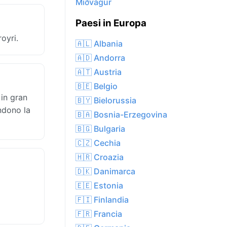
Miðvágur
Paesi in Europa
oyri.
🇦🇱 Albania
🇦🇩 Andorra
🇦🇹 Austria
🇧🇪 Belgio
in gran
🇧🇾 Bielorussia
endono la
🇧🇦 Bosnia-Erzegovina
🇧🇬 Bulgaria
🇨🇿 Cechia
🇭🇷 Croazia
🇩🇰 Danimarca
🇪🇪 Estonia
🇫🇮 Finlandia
🇫🇷 Francia