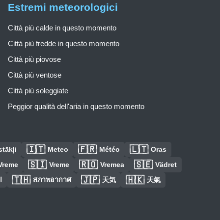
Estremi meteorologici
Città più calde in questo momento
Città più fredde in questo momento
Città più piovose
Città più ventose
Città più soleggiate
Peggior qualità dell'aria in questo momento
🇮🇹
🇫🇷
🇱🇹
tākļi
Meteo
Météo
Oras
🇸🇮
🇷🇴
🇸🇪
Vreme
Vreme
Vremea
Vädret
🇹🇭
🇯🇵
🇭🇰
ا
สภาพอากาศ
天気
天氣