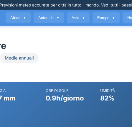
Previsioni meteo accurate
per città in tutto il mondo
.
Vedi tutti i paesi
Africa
Antartide
Asia
Europa
No
▼
▼
▼
▼
re
Medie annuali
GIA
ORE DI SOLE
UMIDITÀ
7 mm
0.9h/giorno
82%