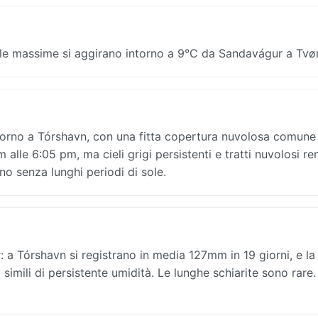
 le massime si aggirano intorno a 9°C da Sandavágur a Tvør
iorno a Tórshavn, con una fitta copertura nuvolosa comune 
m alle 6:05 pm, ma cieli grigi persistenti e tratti nuvolosi r
no senza lunghi periodi di sole.
: a Tórshavn si registrano in media 127mm in 19 giorni, e la
simili di persistente umidità. Le lunghe schiarite sono rare.