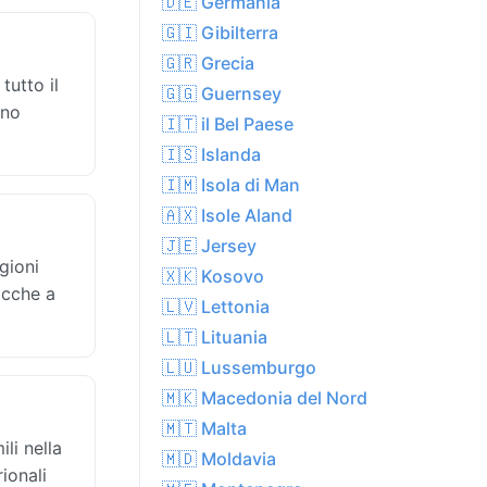
🇩🇪 Germania
🇬🇮 Gibilterra
🇬🇷 Grecia
tutto il
🇬🇬 Guernsey
ono
🇮🇹 il Bel Paese
🇮🇸 Islanda
🇮🇲 Isola di Man
🇦🇽 Isole Aland
🇯🇪 Jersey
gioni
🇽🇰 Kosovo
acche a
🇱🇻 Lettonia
🇱🇹 Lituania
🇱🇺 Lussemburgo
🇲🇰 Macedonia del Nord
🇲🇹 Malta
li nella
🇲🇩 Moldavia
rionali