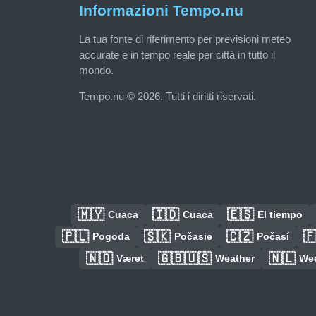
Informazioni Tempo.nu
La tua fonte di riferimento per previsioni meteo
accurate e in tempo reale per città in tutto il
mondo.
Tempo.nu © 2026. Tutti i diritti riservati.
🇲🇾
🇮🇩
🇪🇸
Cuaca
Cuaca
El tiempo
🇵🇱
🇸🇰
🇨🇿

Pogoda
Počasie
Počasí
🇳🇴
🇬🇧🇺🇸
🇳🇱
Været
Weather
We