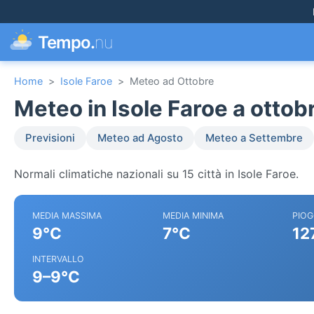
Tempo.
nu
Home
>
Isole Faroe
>
Meteo ad Ottobre
Meteo in Isole Faroe a ottob
Previsioni
Meteo ad Agosto
Meteo a Settembre
Normali climatiche nazionali su 15 città in Isole Faroe.
MEDIA MASSIMA
MEDIA MINIMA
PIOG
9°C
7°C
12
INTERVALLO
9–9°C