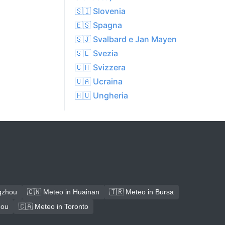
🇸🇮 Slovenia
🇪🇸 Spagna
🇸🇯 Svalbard e Jan Mayen
🇸🇪 Svezia
🇨🇭 Svizzera
🇺🇦 Ucraina
🇭🇺 Ungheria
gzhou
🇨🇳 Meteo in Huainan
🇹🇷 Meteo in Bursa
hou
🇨🇦 Meteo in Toronto