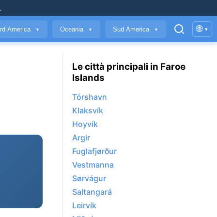
.
🌐
rd America
Oceania
Sud America
▾
▼
▼
▼
Le città principali in Faroe
Islands
Tórshavn
Klaksvík
Hoyvík
Argir
Fuglafjørður
Vestmanna
Sørvágur
Saltangará
Leirvík