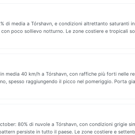
di media a Tórshavn, e condizioni altrettanto saturanti in 
, con poco sollievo notturno. Le zone costiere e tropicali s
n media 40 km/h a Tórshavn, con raffiche più forti nelle re
orno, spesso raggiungendo il picco nel pomeriggio. Porta gi
tober: 80% di nuvole a Tórshavn, con condizioni grigie simi
 pattern persiste in tutto il paese. Le zone costiere e settent