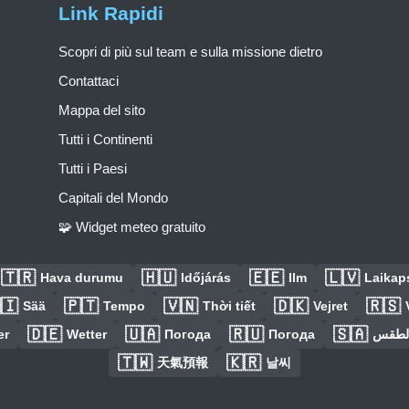
Link Rapidi
Scopri di più sul team e sulla missione dietro
Contattaci
Mappa del sito
Tutti i Continenti
Tutti i Paesi
Capitali del Mondo
🧩 Widget meteo gratuito
🇹🇷
🇭🇺
🇪🇪
🇱🇻
Hava durumu
Időjárás
Ilm
Laikaps
🇮
🇵🇹
🇻🇳
🇩🇰
🇷🇸
Sää
Tempo
Thời tiết
Vejret
🇩🇪
🇺🇦
🇷🇺
🇸🇦
er
Wetter
Погода
Погода
الطق
🇹🇼
🇰🇷
天氣預報
날씨