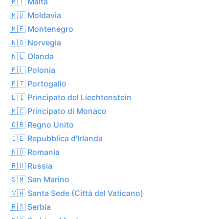
🇲🇹 Malta
🇲🇩 Moldavia
🇲🇪 Montenegro
🇳🇴 Norvegia
🇳🇱 Olanda
🇵🇱 Polonia
🇵🇹 Portogallo
🇱🇮 Principato del Liechtenstein
🇲🇨 Principato di Monaco
🇬🇧 Regno Unito
🇮🇪 Repubblica d'Irlanda
🇷🇴 Romania
🇷🇺 Russia
🇸🇲 San Marino
🇻🇦 Santa Sede (Città del Vaticano)
🇷🇸 Serbia