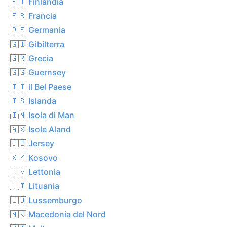
🇫🇮 Finlandia
🇫🇷 Francia
🇩🇪 Germania
🇬🇮 Gibilterra
🇬🇷 Grecia
🇬🇬 Guernsey
🇮🇹 il Bel Paese
🇮🇸 Islanda
🇮🇲 Isola di Man
🇦🇽 Isole Aland
🇯🇪 Jersey
🇽🇰 Kosovo
🇱🇻 Lettonia
🇱🇹 Lituania
🇱🇺 Lussemburgo
🇲🇰 Macedonia del Nord