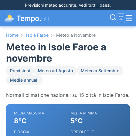
Previsioni meteo accurate
.
Vedi tutti i paesi
.
☰
Tempo.
nu
🌐
Home
>
Isole Faroe
>
Meteo a Novembre
Meteo in Isole Faroe a
novembre
Previsioni
Meteo ad Agosto
Meteo a Settembre
Medie annuali
Normali climatiche nazionali su 15 città in Isole Faroe.
MEDIA MASSIMA
MEDIA MINIMA
8°C
5°C
PIOGGIA
ORE DI SOLE