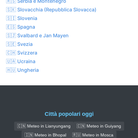
🇷🇸 Serbia e Montenegro
🇸🇰 Slovacchia (Repubblica Slovacca)
🇸🇮 Slovenia
🇪🇸 Spagna
🇸🇯 Svalbard e Jan Mayen
🇸🇪 Svezia
🇨🇭 Svizzera
🇺🇦 Ucraina
🇭🇺 Ungheria
Città popolari oggi
🇨🇳 Meteo in Lianyungang
🇨🇳 Meteo in Guiyang
🇮🇳 Meteo in Bhopal
🇷🇺 Meteo in Mosca