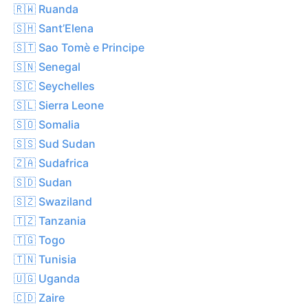
🇷🇼 Ruanda
🇸🇭 Sant’Elena
🇸🇹 Sao Tomè e Principe
🇸🇳 Senegal
🇸🇨 Seychelles
🇸🇱 Sierra Leone
🇸🇴 Somalia
🇸🇸 Sud Sudan
🇿🇦 Sudafrica
🇸🇩 Sudan
🇸🇿 Swaziland
🇹🇿 Tanzania
🇹🇬 Togo
🇹🇳 Tunisia
🇺🇬 Uganda
🇨🇩 Zaire