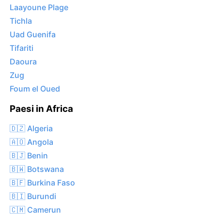
Laayoune Plage
Tichla
Uad Guenifa
Tifariti
Daoura
Zug
Foum el Oued
Paesi in Africa
🇩🇿 Algeria
🇦🇴 Angola
🇧🇯 Benin
🇧🇼 Botswana
🇧🇫 Burkina Faso
🇧🇮 Burundi
🇨🇲 Camerun