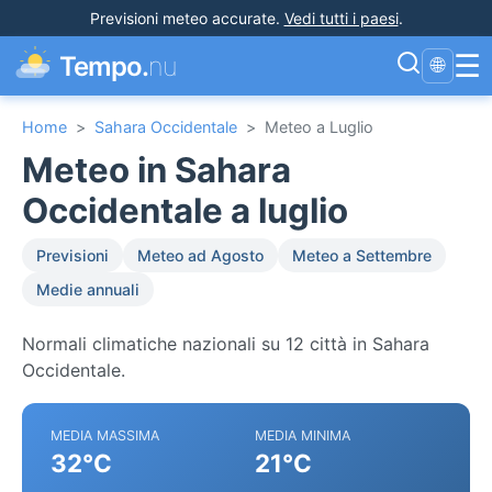
Previsioni meteo accurate
.
Vedi tutti i paesi
.
☰
Tempo.
nu
🌐
Home
>
Sahara Occidentale
>
Meteo a Luglio
Meteo in Sahara
Occidentale a luglio
Previsioni
Meteo ad Agosto
Meteo a Settembre
Medie annuali
Normali climatiche nazionali su 12 città in Sahara
Occidentale.
MEDIA MASSIMA
MEDIA MINIMA
32°C
21°C