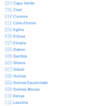
🇨🇻 Capo Verde
🇹🇩 Ciad
🇰🇲 Comore
🇨🇮 Côte d’Ivoire
🇪🇬 Egitto
🇪🇷 Eritrea
🇪🇹 Etiopia
🇬🇦 Gabon
🇬🇲 Gambia
🇬🇭 Ghana
🇩🇯 Gibuti
🇬🇳 Guinea
🇬🇶 Guinea Equatoriale
🇬🇼 Guinea-Bissau
🇰🇪 Kenya
🇱🇸 Lesotho