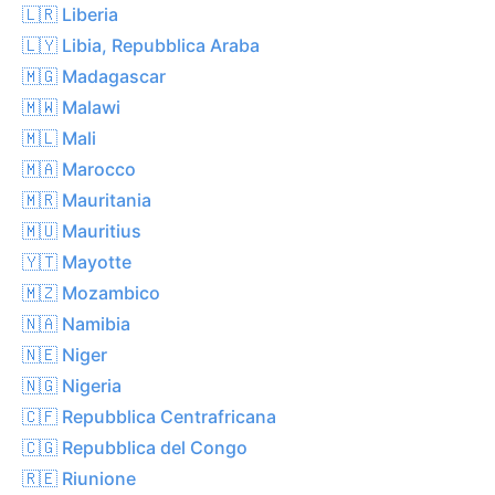
🇱🇷 Liberia
🇱🇾 Libia, Repubblica Araba
🇲🇬 Madagascar
🇲🇼 Malawi
🇲🇱 Mali
🇲🇦 Marocco
🇲🇷 Mauritania
🇲🇺 Mauritius
🇾🇹 Mayotte
🇲🇿 Mozambico
🇳🇦 Namibia
🇳🇪 Niger
🇳🇬 Nigeria
🇨🇫 Repubblica Centrafricana
🇨🇬 Repubblica del Congo
🇷🇪 Riunione