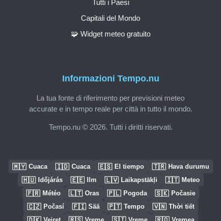
Tutti i Paesi
Capitali del Mondo
🧩 Widget meteo gratuito
Informazioni Tempo.nu
La tua fonte di riferimento per previsioni meteo
accurate e in tempo reale per città in tutto il mondo.
Tempo.nu © 2026. Tutti i diritti riservati.
🇲🇾
🇮🇩
🇪🇸
🇹🇷
Cuaca
Cuaca
El tiempo
Hava durumu
🇭🇺
🇪🇪
🇱🇻
🇮🇹
Időjárás
Ilm
Laikapstākļi
Meteo
🇫🇷
🇱🇹
🇵🇱
🇸🇰
Météo
Oras
Pogoda
Počasie
🇨🇿
🇫🇮
🇵🇹
🇻🇳
Počasí
Sää
Tempo
Thời tiết
🇩🇰
🇷🇸
🇸🇮
🇷🇴
Vejret
Vreme
Vreme
Vremea