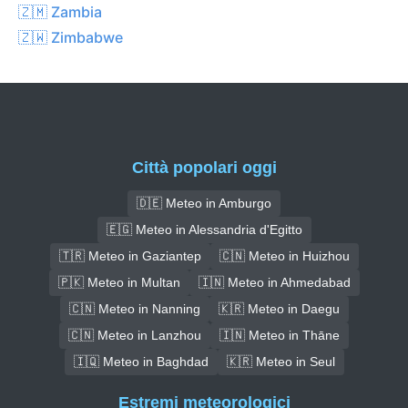
🇿🇲 Zambia
🇿🇼 Zimbabwe
Città popolari oggi
🇩🇪 Meteo in Amburgo
🇪🇬 Meteo in Alessandria d'Egitto
🇹🇷 Meteo in Gaziantep
🇨🇳 Meteo in Huizhou
🇵🇰 Meteo in Multan
🇮🇳 Meteo in Ahmedabad
🇨🇳 Meteo in Nanning
🇰🇷 Meteo in Daegu
🇨🇳 Meteo in Lanzhou
🇮🇳 Meteo in Thāne
🇮🇶 Meteo in Baghdad
🇰🇷 Meteo in Seul
Estremi meteorologici