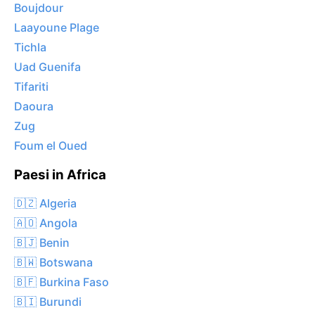
Boujdour
Laayoune Plage
Tichla
Uad Guenifa
Tifariti
Daoura
Zug
Foum el Oued
Paesi in Africa
🇩🇿 Algeria
🇦🇴 Angola
🇧🇯 Benin
🇧🇼 Botswana
🇧🇫 Burkina Faso
🇧🇮 Burundi