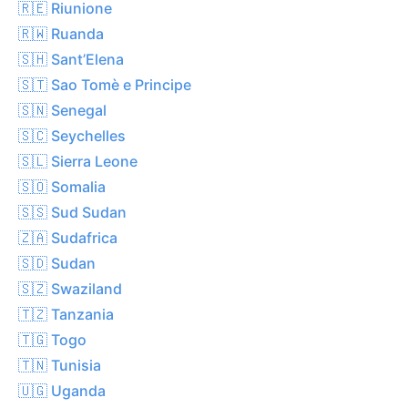
🇷🇪 Riunione
🇷🇼 Ruanda
🇸🇭 Sant’Elena
🇸🇹 Sao Tomè e Principe
🇸🇳 Senegal
🇸🇨 Seychelles
🇸🇱 Sierra Leone
🇸🇴 Somalia
🇸🇸 Sud Sudan
🇿🇦 Sudafrica
🇸🇩 Sudan
🇸🇿 Swaziland
🇹🇿 Tanzania
🇹🇬 Togo
🇹🇳 Tunisia
🇺🇬 Uganda