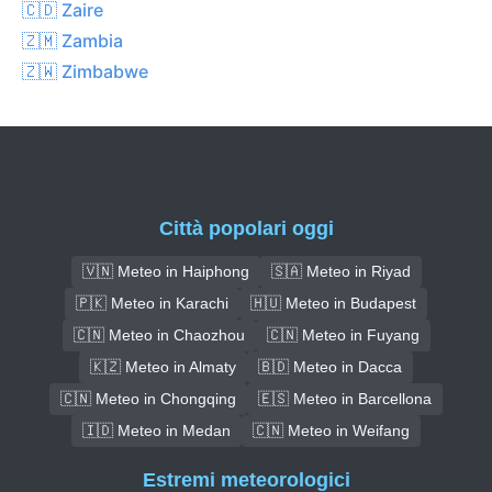
🇨🇩 Zaire
🇿🇲 Zambia
🇿🇼 Zimbabwe
Città popolari oggi
🇻🇳 Meteo in Haiphong
🇸🇦 Meteo in Riyad
🇵🇰 Meteo in Karachi
🇭🇺 Meteo in Budapest
🇨🇳 Meteo in Chaozhou
🇨🇳 Meteo in Fuyang
🇰🇿 Meteo in Almaty
🇧🇩 Meteo in Dacca
🇨🇳 Meteo in Chongqing
🇪🇸 Meteo in Barcellona
🇮🇩 Meteo in Medan
🇨🇳 Meteo in Weifang
Estremi meteorologici