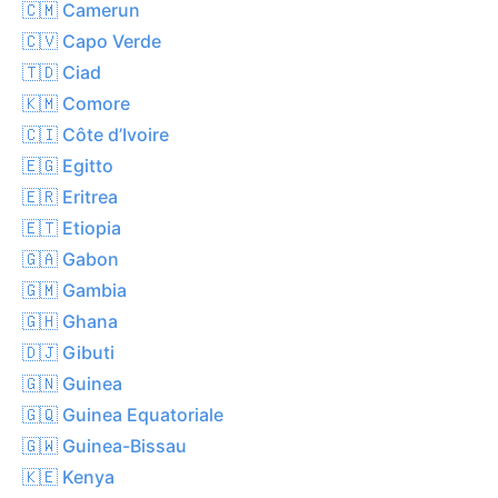
🇨🇲 Camerun
🇨🇻 Capo Verde
🇹🇩 Ciad
🇰🇲 Comore
🇨🇮 Côte d’Ivoire
🇪🇬 Egitto
🇪🇷 Eritrea
🇪🇹 Etiopia
🇬🇦 Gabon
🇬🇲 Gambia
🇬🇭 Ghana
🇩🇯 Gibuti
🇬🇳 Guinea
🇬🇶 Guinea Equatoriale
🇬🇼 Guinea-Bissau
🇰🇪 Kenya