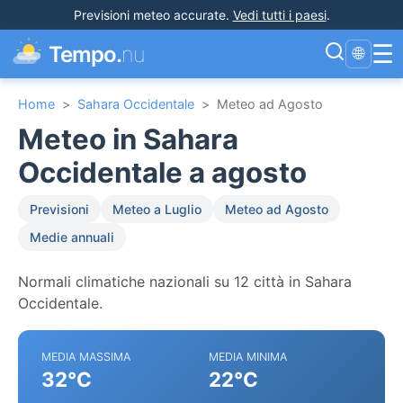
Previsioni meteo accurate
.
Vedi tutti i paesi
.
☰
Tempo.
nu
🌐
Home
>
Sahara Occidentale
>
Meteo ad Agosto
Meteo in Sahara
Occidentale a agosto
Previsioni
Meteo a Luglio
Meteo ad Agosto
Medie annuali
Normali climatiche nazionali su 12 città in Sahara
Occidentale.
MEDIA MASSIMA
MEDIA MINIMA
32°C
22°C