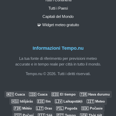
Tutti i Paesi
Capitali del Mondo
🧩 Widget meteo gratuito
Informazioni Tempo.nu
La tua fonte di riferimento per previsioni meteo
accurate e in tempo reale per città in tutto il mondo.
Tempo.nu © 2026. Tutti i diritti riservati.
🇲🇾
🇮🇩
🇪🇸
🇹🇷
Cuaca
Cuaca
El tiempo
Hava durumu
🇭🇺
🇪🇪
🇱🇻
🇮🇹
Időjárás
Ilm
Laikapstākļi
Meteo
🇫🇷
🇱🇹
🇵🇱
🇸🇰
Météo
Oras
Pogoda
Počasie
🇨🇿
🇫🇮
🇵🇹
🇻🇳
Počasí
Sää
Tempo
Thời tiết