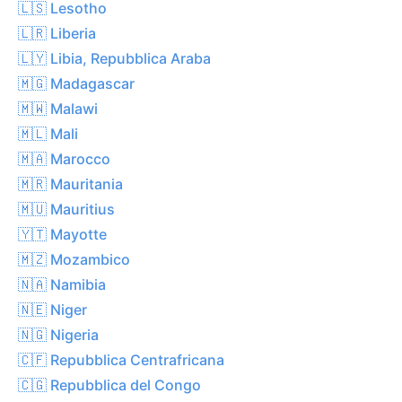
🇱🇸 Lesotho
🇱🇷 Liberia
🇱🇾 Libia, Repubblica Araba
🇲🇬 Madagascar
🇲🇼 Malawi
🇲🇱 Mali
🇲🇦 Marocco
🇲🇷 Mauritania
🇲🇺 Mauritius
🇾🇹 Mayotte
🇲🇿 Mozambico
🇳🇦 Namibia
🇳🇪 Niger
🇳🇬 Nigeria
🇨🇫 Repubblica Centrafricana
🇨🇬 Repubblica del Congo