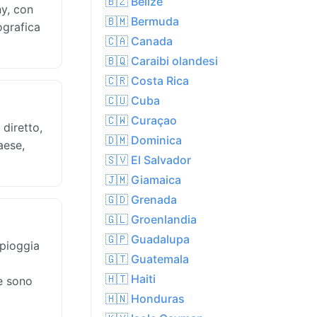
🇧🇿 Belize
y, con
🇧🇲 Bermuda
ografica
🇨🇦 Canada
🇧🇶 Caraibi olandesi
🇨🇷 Costa Rica
🇨🇺 Cuba
🇨🇼 Curaçao
 diretto,
🇩🇲 Dominica
aese,
🇸🇻 El Salvador
🇯🇲 Giamaica
🇬🇩 Grenada
🇬🇱 Groenlandia
🇬🇵 Guadalupa
 pioggia
🇬🇹 Guatemala
🇭🇹 Haiti
te sono
🇭🇳 Honduras