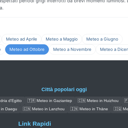
; aspettati periodi grigi interrotti da brevi momenti luminosi.
a.
Meteo ad Aprile
Meteo a Maggio
Meteo a Giugno
e
Meteo ad Ottobre
Meteo a Novembre
Meteo a Dice
Città popolari oggi
ria d'Egitto
🇹🇷 Meteo in Gaziantep
🇨🇳 Meteo in Huizhou
🇵
 in Daegu
🇨🇳 Meteo in Lanzhou
🇮🇳 Meteo in Thāne
🇮🇶 Me
Link Rapidi