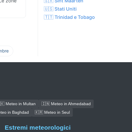
 Le zone
🇸🇽 Sint Maarten
🇺🇸 Stati Uniti
🇹🇹 Trinidad e Tobago
mbre
🇰 Meteo in Multan
🇮🇳 Meteo in Ahmedabad
teo in Baghdad
🇰🇷 Meteo in Seul
Estremi meteorologici