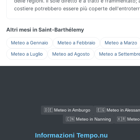
delle regioni. Il sole diretto è a tratti e frammentato
costiere potrebbero essere più coperte dell'entroterr
Altri mesi in Saint-Barthélemy
Meteo a Gennaio
Meteo a Febbraio
Meteo a Marzo
Meteo a Luglio
Meteo ad Agosto
Meteo a Settembr
🇩🇪 Meteo in Amburgo
🇪🇬 Meteo in Alessand
🇨🇳 Meteo in Nanning
🇰🇷 Meteo
Informazioni Tempo.nu