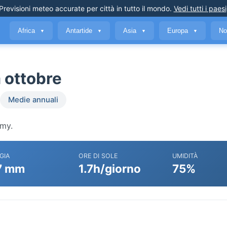
Previsioni meteo accurate
per città in tutto il mondo
.
Vedi tutti i paesi
Africa
Antartide
Asia
Europa
No
▼
▼
▼
▼
 ottobre
Medie annuali
emy.
GIA
ORE DI SOLE
UMIDITÀ
7 mm
1.7h/giorno
75%