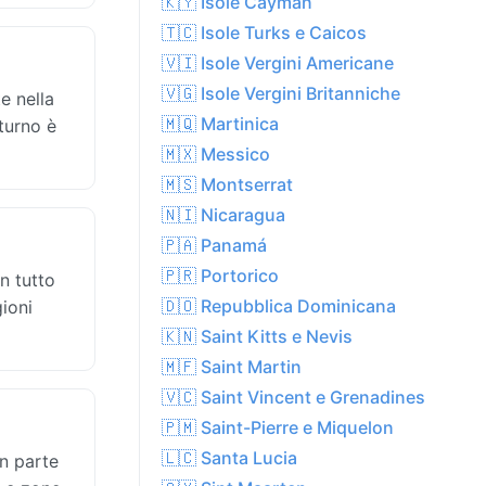
🇰🇾 Isole Cayman
🇹🇨 Isole Turks e Caicos
🇻🇮 Isole Vergini Americane
🇻🇬 Isole Vergini Britanniche
e nella
🇲🇶 Martinica
tturno è
🇲🇽 Messico
🇲🇸 Montserrat
🇳🇮 Nicaragua
🇵🇦 Panamá
🇵🇷 Portorico
n tutto
🇩🇴 Repubblica Dominicana
gioni
🇰🇳 Saint Kitts e Nevis
🇲🇫 Saint Martin
🇻🇨 Saint Vincent e Grenadines
🇵🇲 Saint-Pierre e Miquelon
🇱🇨 Santa Lucia
n parte