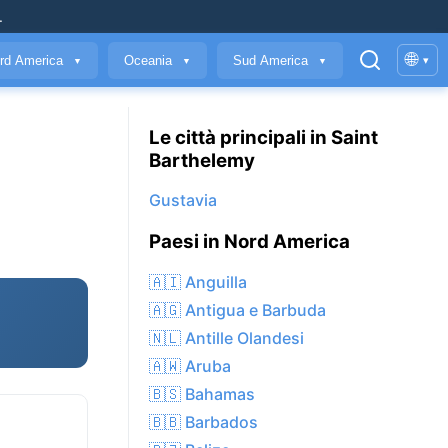
.
🌐
rd America
Oceania
Sud America
▾
▼
▼
▼
Le città principali in Saint
Barthelemy
Gustavia
Paesi in Nord America
🇦🇮 Anguilla
🇦🇬 Antigua e Barbuda
🇳🇱 Antille Olandesi
🇦🇼 Aruba
🇧🇸 Bahamas
🇧🇧 Barbados