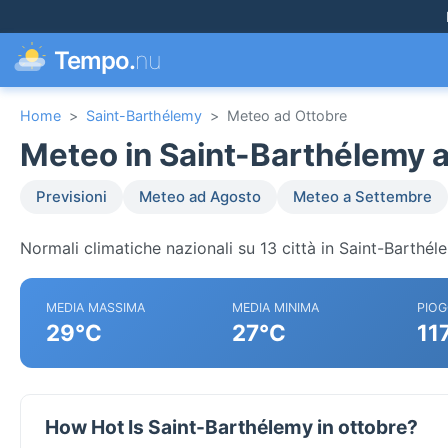
Tempo.
nu
Home
>
Saint-Barthélemy
>
Meteo ad Ottobre
Meteo in Saint-Barthélemy a
Previsioni
Meteo ad Agosto
Meteo a Settembre
Normali climatiche nazionali su 13 città in Saint-Barthél
MEDIA MASSIMA
MEDIA MINIMA
PIOG
29°C
27°C
11
How Hot Is Saint-Barthélemy in ottobre?