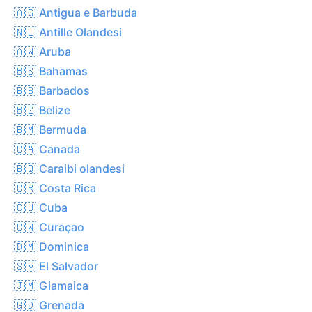
🇦🇬 Antigua e Barbuda
🇳🇱 Antille Olandesi
🇦🇼 Aruba
🇧🇸 Bahamas
🇧🇧 Barbados
🇧🇿 Belize
🇧🇲 Bermuda
🇨🇦 Canada
🇧🇶 Caraibi olandesi
🇨🇷 Costa Rica
🇨🇺 Cuba
🇨🇼 Curaçao
🇩🇲 Dominica
🇸🇻 El Salvador
🇯🇲 Giamaica
🇬🇩 Grenada