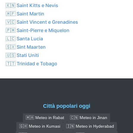
🇰🇳 Saint Kitts e Nevis
🇲🇫 Saint Martin
🇻🇨 Saint Vincent e Grenadines
🇵🇲 Saint-Pierre e Miquelon
🇱🇨 Santa Lucia
🇸🇽 Sint Maarten
🇺🇸 Stati Uniti
🇹🇹 Trinidad e Tobago
Città popolari oggi
🇲🇦 Meteo in Rabat
🇨🇳 Meteo in Jinan
🇬🇭 Meteo in Kumasi
🇮🇳 Meteo in Hyderabad