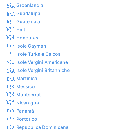
🇬🇱 Groenlandia
🇬🇵 Guadalupa
🇬🇹 Guatemala
🇭🇹 Haiti
🇭🇳 Honduras
🇰🇾 Isole Cayman
🇹🇨 Isole Turks e Caicos
🇻🇮 Isole Vergini Americane
🇻🇬 Isole Vergini Britanniche
🇲🇶 Martinica
🇲🇽 Messico
🇲🇸 Montserrat
🇳🇮 Nicaragua
🇵🇦 Panamá
🇵🇷 Portorico
🇩🇴 Repubblica Dominicana