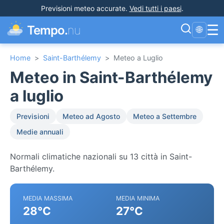
Previsioni meteo accurate
.
Vedi tutti i paesi
.
☰
Tempo.
nu
🌐
Home
>
Saint-Barthélemy
>
Meteo a Luglio
Meteo in Saint-Barthélemy
a luglio
Previsioni
Meteo ad Agosto
Meteo a Settembre
Medie annuali
Normali climatiche nazionali su 13 città in Saint-
Barthélemy.
MEDIA MASSIMA
MEDIA MINIMA
28°C
27°C