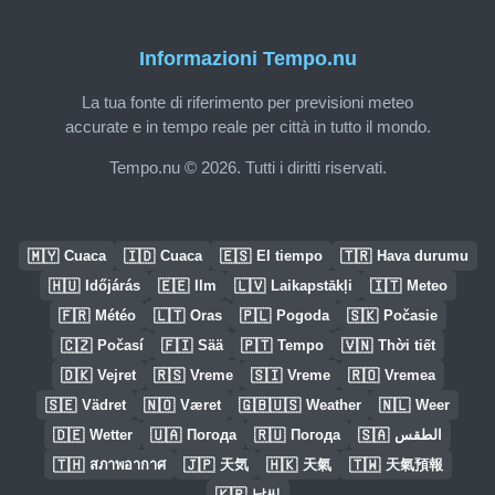
Informazioni Tempo.nu
La tua fonte di riferimento per previsioni meteo
accurate e in tempo reale per città in tutto il mondo.
Tempo.nu © 2026. Tutti i diritti riservati.
🇲🇾
🇮🇩
🇪🇸
🇹🇷
Cuaca
Cuaca
El tiempo
Hava durumu
🇭🇺
🇪🇪
🇱🇻
🇮🇹
Időjárás
Ilm
Laikapstākļi
Meteo
🇫🇷
🇱🇹
🇵🇱
🇸🇰
Météo
Oras
Pogoda
Počasie
🇨🇿
🇫🇮
🇵🇹
🇻🇳
Počasí
Sää
Tempo
Thời tiết
🇩🇰
🇷🇸
🇸🇮
🇷🇴
Vejret
Vreme
Vreme
Vremea
🇸🇪
🇳🇴
🇬🇧🇺🇸
🇳🇱
Vädret
Været
Weather
Weer
🇩🇪
🇺🇦
🇷🇺
🇸🇦
Wetter
Погода
Погода
الطقس
🇹🇭
🇯🇵
🇭🇰
🇹🇼
สภาพอากาศ
天気
天氣
天氣預報
🇰🇷
날씨