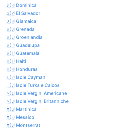
🇩🇲 Dominica
🇸🇻 El Salvador
🇯🇲 Giamaica
🇬🇩 Grenada
🇬🇱 Groenlandia
🇬🇵 Guadalupa
🇬🇹 Guatemala
🇭🇹 Haiti
🇭🇳 Honduras
🇰🇾 Isole Cayman
🇹🇨 Isole Turks e Caicos
🇻🇮 Isole Vergini Americane
🇻🇬 Isole Vergini Britanniche
🇲🇶 Martinica
🇲🇽 Messico
🇲🇸 Montserrat