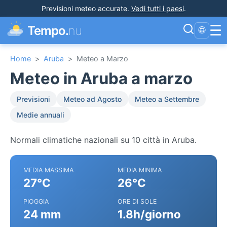
Previsioni meteo accurate
.
Vedi tutti i paesi
.
☰
Tempo.
nu
🌐
Home
>
Aruba
>
Meteo a Marzo
Meteo in Aruba a marzo
Previsioni
Meteo ad Agosto
Meteo a Settembre
Medie annuali
Normali climatiche nazionali su 10 città in Aruba.
MEDIA MASSIMA
MEDIA MINIMA
27°C
26°C
PIOGGIA
ORE DI SOLE
24 mm
1.8h/giorno