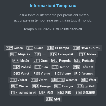
Informazioni Tempo.nu
La tua fonte di riferimento per previsioni meteo
accurate e in tempo reale per città in tutto il mondo.
Tempo.nu © 2026. Tutti i diritti riservati.
🇲🇾
🇮🇩
🇪🇸
🇹🇷
Cuaca
Cuaca
El tiempo
Hava durumu
🇭🇺
🇪🇪
🇱🇻
🇮🇹
Időjárás
Ilm
Laikapstākļi
Meteo
🇫🇷
🇱🇹
🇵🇱
🇸🇰
Météo
Oras
Pogoda
Počasie
🇨🇿
🇫🇮
🇵🇹
🇻🇳
Počasí
Sää
Tempo
Thời tiết
🇩🇰
🇷🇸
🇸🇮
🇷🇴
Vejret
Vreme
Vreme
Vremea
🇸🇪
🇳🇴
🇬🇧🇺🇸
🇳🇱
Vädret
Været
Weather
Weer
🇩🇪
🇺🇦
🇷🇺
🇸🇦
Wetter
Погода
Погода
الطقس
🇹🇭
🇯🇵
🇭🇰
🇹🇼
สภาพอากาศ
天気
天氣
天氣預報
🇰🇷
날씨