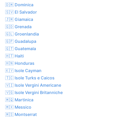
🇩🇲 Dominica
🇸🇻 El Salvador
🇯🇲 Giamaica
🇬🇩 Grenada
🇬🇱 Groenlandia
🇬🇵 Guadalupa
🇬🇹 Guatemala
🇭🇹 Haiti
🇭🇳 Honduras
🇰🇾 Isole Cayman
🇹🇨 Isole Turks e Caicos
🇻🇮 Isole Vergini Americane
🇻🇬 Isole Vergini Britanniche
🇲🇶 Martinica
🇲🇽 Messico
🇲🇸 Montserrat