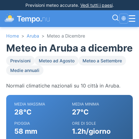
Previsioni meteo accurate
.
Vedi tutti i paesi
.
☰
Tempo.
nu
🌐
Home
>
Aruba
>
Meteo a Dicembre
Meteo in Aruba a dicembre
Previsioni
Meteo ad Agosto
Meteo a Settembre
Medie annuali
Normali climatiche nazionali su 10 città in Aruba.
MEDIA MASSIMA
MEDIA MINIMA
28°C
27°C
PIOGGIA
ORE DI SOLE
58 mm
1.2h/giorno