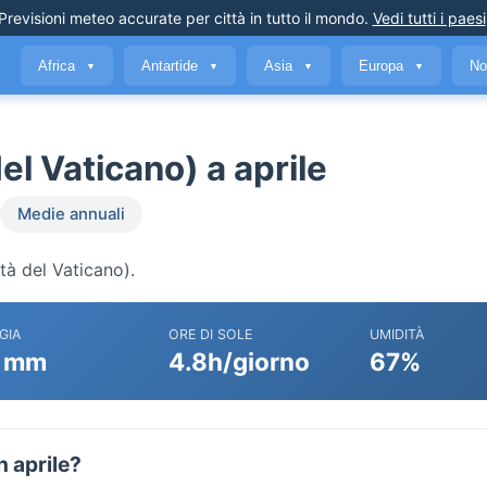
Previsioni meteo accurate
per città in tutto il mondo
.
Vedi tutti i paesi
Africa
Antartide
Asia
Europa
No
▼
▼
▼
▼
el Vaticano) a aprile
Medie annuali
tà del Vaticano).
GIA
ORE DI SOLE
UMIDITÀ
 mm
4.8h/giorno
67%
n aprile?