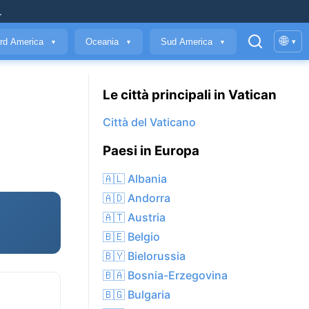
.
🌐
rd America
Oceania
Sud America
▾
▼
▼
▼
Le città principali in Vatican
Città del Vaticano
Paesi in Europa
🇦🇱 Albania
🇦🇩 Andorra
🇦🇹 Austria
🇧🇪 Belgio
🇧🇾 Bielorussia
🇧🇦 Bosnia-Erzegovina
🇧🇬 Bulgaria