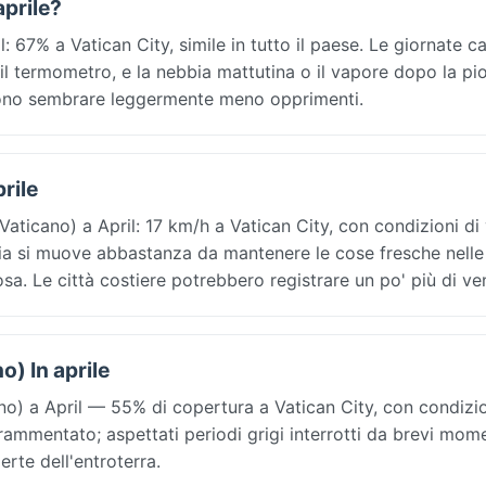
aprile?
 67% a Vatican City, simile in tutto il paese. Le giornate c
 il termometro, e la nebbia mattutina o il vapore dopo la pi
ssono sembrare leggermente meno opprimenti.
rile
Vaticano) a April: 17 km/h a Vatican City, con condizioni di
'aria si muove abbastanza da mantenere le cose fresche nelle
a. Le città costiere potrebbero registrare un po' più di ve
o) In aprile
o) a April — 55% di copertura a Vatican City, con condizion
e frammentato; aspettati periodi grigi interrotti da brevi mom
rte dell'entroterra.