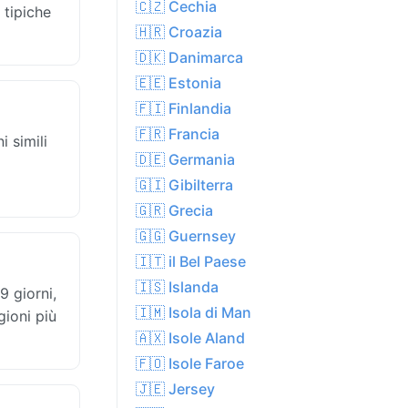
🇨🇿 Cechia
 tipiche
🇭🇷 Croazia
🇩🇰 Danimarca
🇪🇪 Estonia
🇫🇮 Finlandia
🇫🇷 Francia
i simili
🇩🇪 Germania
🇬🇮 Gibilterra
🇬🇷 Grecia
🇬🇬 Guernsey
🇮🇹 il Bel Paese
🇮🇸 Islanda
9 giorni,
🇮🇲 Isola di Man
gioni più
🇦🇽 Isole Aland
🇫🇴 Isole Faroe
🇯🇪 Jersey