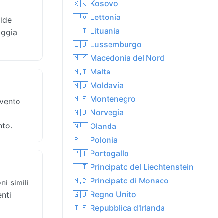
🇽🇰 Kosovo
🇱🇻 Lettonia
alde
🇱🇹 Lituania
oggia
🇱🇺 Lussemburgo
🇲🇰 Macedonia del Nord
🇲🇹 Malta
🇲🇩 Moldavia
🇲🇪 Montenegro
 vento
🇳🇴 Norvegia
nto.
🇳🇱 Olanda
🇵🇱 Polonia
🇵🇹 Portogallo
🇱🇮 Principato del Liechtenstein
🇲🇨 Principato di Monaco
i simili
🇬🇧 Regno Unito
enti
🇮🇪 Repubblica d'Irlanda