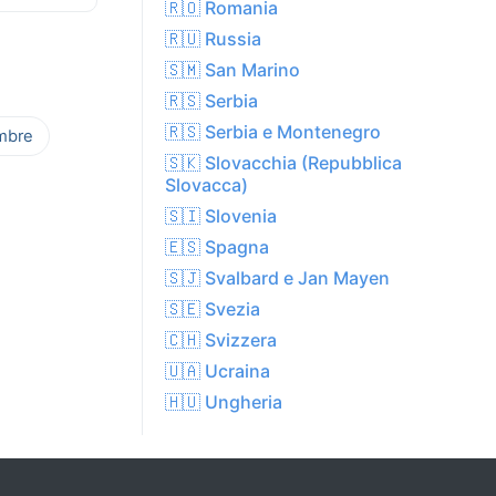
🇷🇴 Romania
🇷🇺 Russia
🇸🇲 San Marino
🇷🇸 Serbia
🇷🇸 Serbia e Montenegro
mbre
🇸🇰 Slovacchia (Repubblica
Slovacca)
🇸🇮 Slovenia
🇪🇸 Spagna
🇸🇯 Svalbard e Jan Mayen
🇸🇪 Svezia
🇨🇭 Svizzera
🇺🇦 Ucraina
🇭🇺 Ungheria