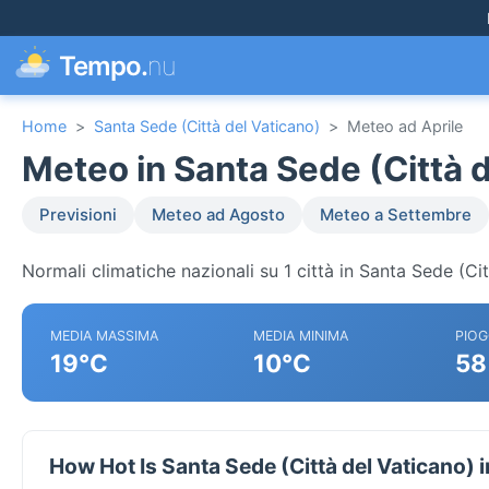
Tempo.
nu
Home
>
Santa Sede (Città del Vaticano)
>
Meteo ad Aprile
Meteo in Santa Sede (Città d
Previsioni
Meteo ad Agosto
Meteo a Settembre
Normali climatiche nazionali su 1 città in Santa Sede (Cit
MEDIA MASSIMA
MEDIA MINIMA
PIOG
19°C
10°C
58
How Hot Is Santa Sede (Città del Vaticano) i