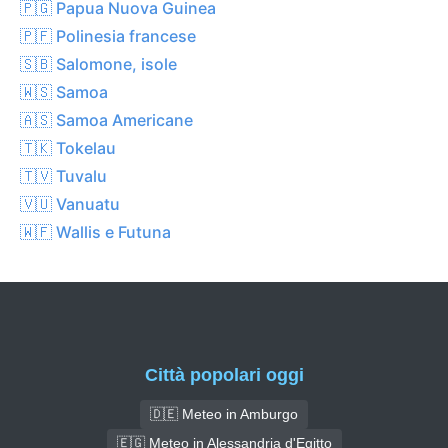
🇵🇬 Papua Nuova Guinea
🇵🇫 Polinesia francese
🇸🇧 Salomone, isole
🇼🇸 Samoa
🇦🇸 Samoa Americane
🇹🇰 Tokelau
🇹🇻 Tuvalu
🇻🇺 Vanuatu
🇼🇫 Wallis e Futuna
Città popolari oggi
🇩🇪 Meteo in Amburgo
🇪🇬 Meteo in Alessandria d'Egitto