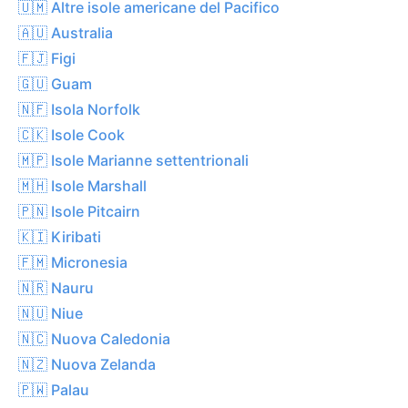
🇺🇲 Altre isole americane del Pacifico
🇦🇺 Australia
🇫🇯 Figi
🇬🇺 Guam
🇳🇫 Isola Norfolk
🇨🇰 Isole Cook
🇲🇵 Isole Marianne settentrionali
🇲🇭 Isole Marshall
🇵🇳 Isole Pitcairn
🇰🇮 Kiribati
🇫🇲 Micronesia
🇳🇷 Nauru
🇳🇺 Niue
🇳🇨 Nuova Caledonia
🇳🇿 Nuova Zelanda
🇵🇼 Palau