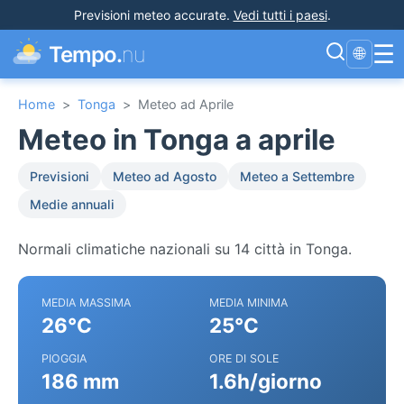
Previsioni meteo accurate
.
Vedi tutti i paesi
.
☰
Tempo.
nu
🌐
Home
>
Tonga
>
Meteo ad Aprile
Meteo in Tonga a aprile
Previsioni
Meteo ad Agosto
Meteo a Settembre
Medie annuali
Normali climatiche nazionali su 14 città in Tonga.
MEDIA MASSIMA
MEDIA MINIMA
26°C
25°C
PIOGGIA
ORE DI SOLE
186 mm
1.6h/giorno