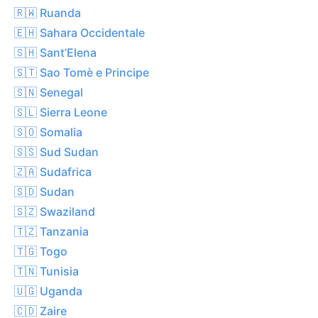
🇷🇼 Ruanda
🇪🇭 Sahara Occidentale
🇸🇭 Sant’Elena
🇸🇹 Sao Tomè e Principe
🇸🇳 Senegal
🇸🇱 Sierra Leone
🇸🇴 Somalia
🇸🇸 Sud Sudan
🇿🇦 Sudafrica
🇸🇩 Sudan
🇸🇿 Swaziland
🇹🇿 Tanzania
🇹🇬 Togo
🇹🇳 Tunisia
🇺🇬 Uganda
🇨🇩 Zaire