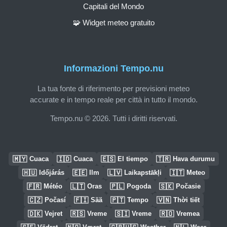
Capitali del Mondo
🧩 Widget meteo gratuito
Informazioni Tempo.nu
La tua fonte di riferimento per previsioni meteo
accurate e in tempo reale per città in tutto il mondo.
Tempo.nu © 2026. Tutti i diritti riservati.
🇲🇾
🇮🇩
🇪🇸
🇹🇷
Cuaca
Cuaca
El tiempo
Hava durumu
🇭🇺
🇪🇪
🇱🇻
🇮🇹
Időjárás
Ilm
Laikapstākļi
Meteo
🇫🇷
🇱🇹
🇵🇱
🇸🇰
Météo
Oras
Pogoda
Počasie
🇨🇿
🇫🇮
🇵🇹
🇻🇳
Počasí
Sää
Tempo
Thời tiết
🇩🇰
🇷🇸
🇸🇮
🇷🇴
Vejret
Vreme
Vreme
Vremea