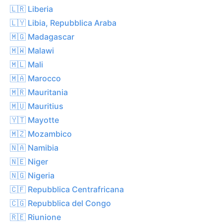
🇱🇷 Liberia
🇱🇾 Libia, Repubblica Araba
🇲🇬 Madagascar
🇲🇼 Malawi
🇲🇱 Mali
🇲🇦 Marocco
🇲🇷 Mauritania
🇲🇺 Mauritius
🇾🇹 Mayotte
🇲🇿 Mozambico
🇳🇦 Namibia
🇳🇪 Niger
🇳🇬 Nigeria
🇨🇫 Repubblica Centrafricana
🇨🇬 Repubblica del Congo
🇷🇪 Riunione