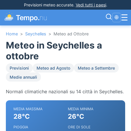
Previsioni meteo accurate
.
Vedi tutti i paesi
.
☰
Tempo.
nu
🌐
Home
>
Seychelles
>
Meteo ad Ottobre
Meteo in Seychelles a
ottobre
Previsioni
Meteo ad Agosto
Meteo a Settembre
Medie annuali
Normali climatiche nazionali su 14 città in Seychelles.
MEDIA MASSIMA
MEDIA MINIMA
28°C
26°C
PIOGGIA
ORE DI SOLE