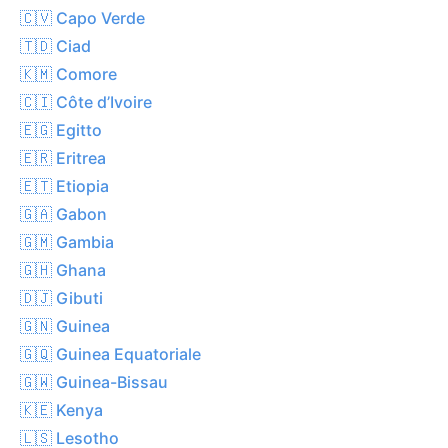
🇨🇻 Capo Verde
🇹🇩 Ciad
🇰🇲 Comore
🇨🇮 Côte d’Ivoire
🇪🇬 Egitto
🇪🇷 Eritrea
🇪🇹 Etiopia
🇬🇦 Gabon
🇬🇲 Gambia
🇬🇭 Ghana
🇩🇯 Gibuti
🇬🇳 Guinea
🇬🇶 Guinea Equatoriale
🇬🇼 Guinea-Bissau
🇰🇪 Kenya
🇱🇸 Lesotho