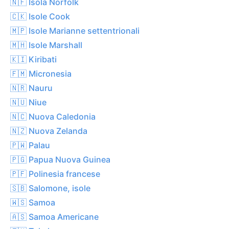
🇳🇫 Isola Norfolk
🇨🇰 Isole Cook
🇲🇵 Isole Marianne settentrionali
🇲🇭 Isole Marshall
🇰🇮 Kiribati
🇫🇲 Micronesia
🇳🇷 Nauru
🇳🇺 Niue
🇳🇨 Nuova Caledonia
🇳🇿 Nuova Zelanda
🇵🇼 Palau
🇵🇬 Papua Nuova Guinea
🇵🇫 Polinesia francese
🇸🇧 Salomone, isole
🇼🇸 Samoa
🇦🇸 Samoa Americane