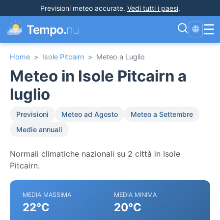
Previsioni meteo accurate
.
Vedi tutti i paesi
.
☰
Tempo.
nu
🌐
Home
>
Isole Pitcairn
>
Meteo a Luglio
Meteo in Isole Pitcairn a
luglio
Previsioni
Meteo ad Agosto
Meteo a Settembre
Medie annuali
Normali climatiche nazionali su 2 città in Isole
Pitcairn.
MEDIA MASSIMA
MEDIA MINIMA
22°C
20°C