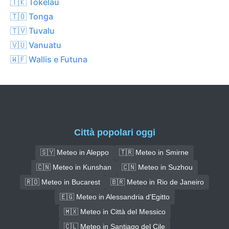
🇹🇰 Tokelau
🇹🇴 Tonga
🇹🇻 Tuvalu
🇻🇺 Vanuatu
🇼🇫 Wallis e Futuna
Città popolari oggi
🇸🇾 Meteo in Aleppo
🇹🇷 Meteo in Smirne
🇨🇳 Meteo in Kunshan
🇨🇳 Meteo in Suzhou
🇷🇴 Meteo in Bucarest
🇧🇷 Meteo in Rio de Janeiro
🇪🇬 Meteo in Alessandria d'Egitto
🇲🇽 Meteo in Città del Messico
🇨🇱 Meteo in Santiago del Cile