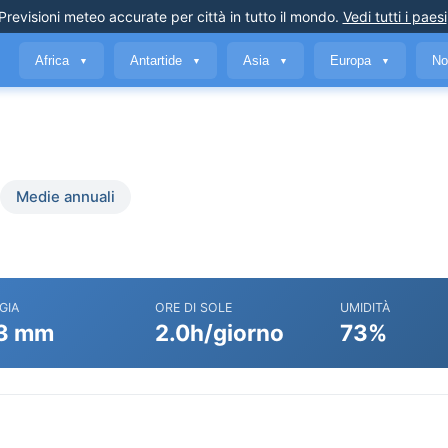
Previsioni meteo accurate
per città in tutto il mondo
.
Vedi tutti i paesi
Africa
Antartide
Asia
Europa
No
▼
▼
▼
▼
Medie annuali
GIA
ORE DI SOLE
UMIDITÀ
3 mm
2.0h/giorno
73%