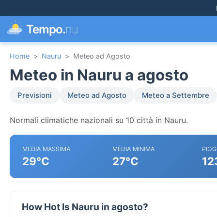
Tempo.
nu
Home
>
Nauru
>
Meteo ad Agosto
Meteo in Nauru a agosto
Previsioni
Meteo ad Agosto
Meteo a Settembre
Normali climatiche nazionali su 10 città in Nauru.
MEDIA MASSIMA
MEDIA MINIMA
PIOG
29°C
27°C
12
How Hot Is Nauru in agosto?