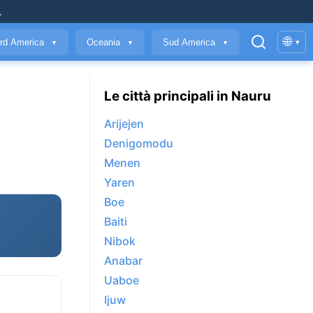
.
🌐
rd America
Oceania
Sud America
▾
▼
▼
▼
Le città principali in Nauru
Arijejen
Denigomodu
Menen
Yaren
Boe
Baiti
Nibok
Anabar
Uaboe
Ijuw