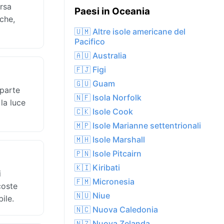
rsa
Paesi in Oceania
sche,
🇺🇲 Altre isole americane del
Pacifico
🇦🇺 Australia
🇫🇯 Figi
🇬🇺 Guam
 parte
🇳🇫 Isola Norfolk
 la luce
🇨🇰 Isole Cook
🇲🇵 Isole Marianne settentrionali
🇲🇭 Isole Marshall
🇵🇳 Isole Pitcairn
🇰🇮 Kiribati
i
🇫🇲 Micronesia
coste
🇳🇺 Niue
ile.
🇳🇨 Nuova Caledonia
🇳🇿 Nuova Zelanda