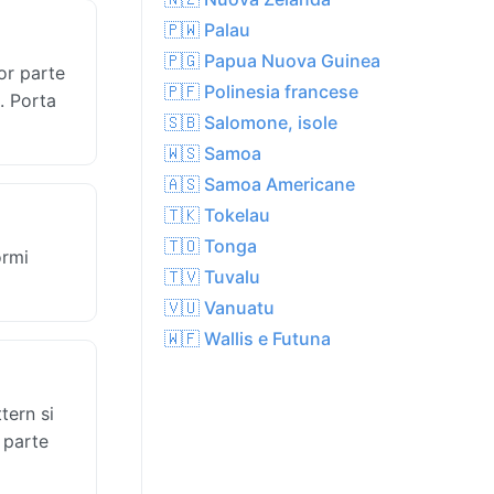
🇵🇼 Palau
🇵🇬 Papua Nuova Guinea
or parte
🇵🇫 Polinesia francese
o. Porta
🇸🇧 Salomone, isole
🇼🇸 Samoa
🇦🇸 Samoa Americane
🇹🇰 Tokelau
🇹🇴 Tonga
ormi
🇹🇻 Tuvalu
🇻🇺 Vanuatu
🇼🇫 Wallis e Futuna
tern si
r parte