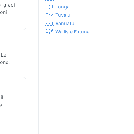
i gradi
🇹🇴 Tonga
ioni
🇹🇻 Tuvalu
🇻🇺 Vanuatu
🇼🇫 Wallis e Futuna
 Le
ione.
il
a