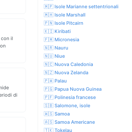
🇲🇵 Isole Marianne settentrionali
🇲🇭 Isole Marshall
🇵🇳 Isole Pitcairn
🇰🇮 Kiribati
 con il
🇫🇲 Micronesia
con
🇳🇷 Nauru
🇳🇺 Niue
🇳🇨 Nuova Caledonia
🇳🇿 Nuova Zelanda
🇵🇼 Palau
mide
🇵🇬 Papua Nuova Guinea
eriodi di
🇵🇫 Polinesia francese
🇸🇧 Salomone, isole
🇼🇸 Samoa
🇦🇸 Samoa Americane
🇹🇰 Tokelau