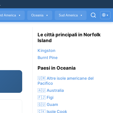
.
🌐
rd America
Oceania
Sud America
▾
▼
▼
▼
Le città principali in Norfolk
Island
Kingston
Burnt Pine
Paesi in Oceania
🇺🇲 Altre isole americane del
Pacifico
🇦🇺 Australia
🇫🇯 Figi
🇬🇺 Guam
🇨🇰 Isole Cook