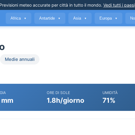
Previsioni meteo accurate
per città in tutto il mondo
.
Vedi tutti i paesi
Africa
Antartide
Asia
Europa
No
▼
▼
▼
▼
io
Medie annuali
GIA
ORE DI SOLE
UMIDITÀ
 mm
1.8h/giorno
71%