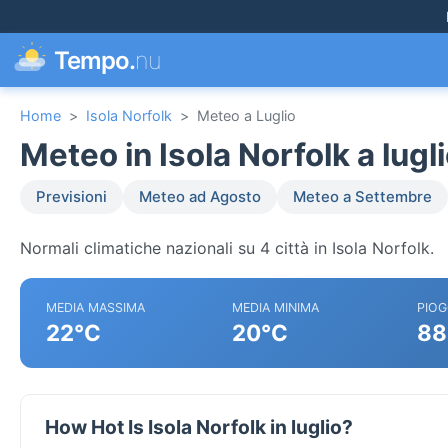
Tempo.
nu
Home
>
Isola Norfolk
>
Meteo a Luglio
Meteo in Isola Norfolk a lugl
Previsioni
Meteo ad Agosto
Meteo a Settembre
Normali climatiche nazionali su 4 città in Isola Norfolk.
MEDIA MASSIMA
MEDIA MINIMA
PIOG
22°C
20°C
88
How Hot Is Isola Norfolk in luglio?