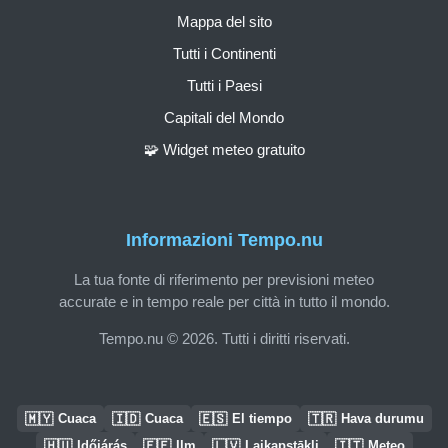
Mappa del sito
Tutti i Continenti
Tutti i Paesi
Capitali del Mondo
🧩 Widget meteo gratuito
Informazioni Tempo.nu
La tua fonte di riferimento per previsioni meteo
accurate e in tempo reale per città in tutto il mondo.
Tempo.nu © 2026. Tutti i diritti riservati.
🇲🇾
🇮🇩
🇪🇸
🇹🇷
Cuaca
Cuaca
El tiempo
Hava durumu
🇭🇺
🇪🇪
🇱🇻
🇮🇹
Időjárás
Ilm
Laikapstākļi
Meteo