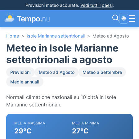
Previsioni meteo accurate
.
Vedi tutti i paesi
.
☰
Tempo.
nu
🌐
Home
>
Isole Marianne settentrionali
>
Meteo ad Agosto
Meteo in Isole Marianne
settentrionali a agosto
Previsioni
Meteo ad Agosto
Meteo a Settembre
Medie annuali
Normali climatiche nazionali su 10 città in Isole
Marianne settentrionali.
MEDIA MASSIMA
MEDIA MINIMA
29°C
27°C