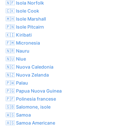
🇳🇫 Isola Norfolk
🇨🇰 Isole Cook
🇲🇭 Isole Marshall
🇵🇳 Isole Pitcairn
🇰🇮 Kiribati
🇫🇲 Micronesia
🇳🇷 Nauru
🇳🇺 Niue
🇳🇨 Nuova Caledonia
🇳🇿 Nuova Zelanda
🇵🇼 Palau
🇵🇬 Papua Nuova Guinea
🇵🇫 Polinesia francese
🇸🇧 Salomone, isole
🇼🇸 Samoa
🇦🇸 Samoa Americane