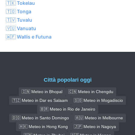
🇹🇰 Tokelau
🇹🇴 Tonga
🇹🇻 Tuvalu
🇻🇺 Vanuatu
🇼🇫 Wallis e Futuna
Città popolari oggi
🇮🇳 Meteo in Bhopal
🇨🇳 Meteo in Chengdu
🇹🇿 Meteo in Dar es Salaam
🇸🇴 Meteo in Mogadiscio
🇧🇷 Meteo in Rio de Janeiro
🇩🇴 Meteo in Santo Domingo
🇦🇺 Meteo in Melbourne
🇭🇰 Meteo in Hong Kong
🇯🇵 Meteo in Nagoya