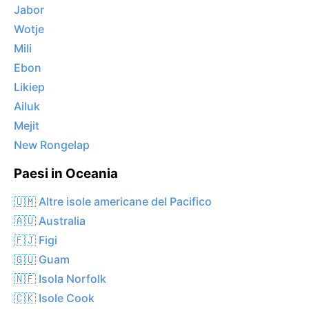
Jabor
Wotje
Mili
Ebon
Likiep
Ailuk
Mejit
New Rongelap
Paesi in Oceania
🇺🇲 Altre isole americane del Pacifico
🇦🇺 Australia
🇫🇯 Figi
🇬🇺 Guam
🇳🇫 Isola Norfolk
🇨🇰 Isole Cook