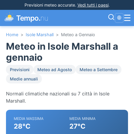
Previsioni meteo accurate
.
Vedi tutti i paesi
.
☰
Tempo.
nu
🌐
Home
>
Isole Marshall
>
Meteo a Gennaio
Meteo in Isole Marshall a
gennaio
Previsioni
Meteo ad Agosto
Meteo a Settembre
Medie annuali
Normali climatiche nazionali su 7 città in Isole
Marshall.
MEDIA MASSIMA
MEDIA MINIMA
28°C
27°C