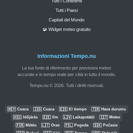
Tutti i Continenti
Tutti i Paesi
Capitali del Mondo
🧩 Widget meteo gratuito
Informazioni Tempo.nu
La tua fonte di riferimento per previsioni meteo
accurate e in tempo reale per città in tutto il mondo.
Tempo.nu © 2026. Tutti i diritti riservati.
🇲🇾
🇮🇩
🇪🇸
🇹🇷
Cuaca
Cuaca
El tiempo
Hava durumu
🇭🇺
🇪🇪
🇱🇻
🇮🇹
Időjárás
Ilm
Laikapstākļi
Meteo
🇫🇷
🇱🇹
🇵🇱
🇸🇰
Météo
Oras
Pogoda
Počasie