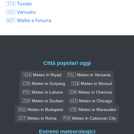
🇹🇻 Tuvalu
🇻🇺 Vanuatu
🇼🇫 Wallis e Futuna
Città popolari oggi
🇸🇦 Meteo in Riyad
🇵🇱 Meteo in Varsavia
🇨🇳 Meteo in Guiyang
🇮🇶 Meteo in Mossul
🇵🇰 Meteo in Lahore
🇮🇳 Meteo in Chennai
🇿🇦 Meteo in Durban
🇺🇸 Meteo in Chicago
🇭🇺 Meteo in Budapest
🇻🇪 Meteo in Maracaibo
🇮🇹 Meteo in Roma
🇵🇭 Meteo in Caloocan City
Estremi meteorologici