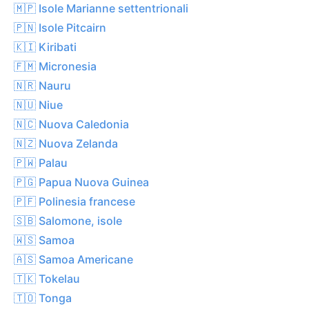
🇲🇵 Isole Marianne settentrionali
🇵🇳 Isole Pitcairn
🇰🇮 Kiribati
🇫🇲 Micronesia
🇳🇷 Nauru
🇳🇺 Niue
🇳🇨 Nuova Caledonia
🇳🇿 Nuova Zelanda
🇵🇼 Palau
🇵🇬 Papua Nuova Guinea
🇵🇫 Polinesia francese
🇸🇧 Salomone, isole
🇼🇸 Samoa
🇦🇸 Samoa Americane
🇹🇰 Tokelau
🇹🇴 Tonga