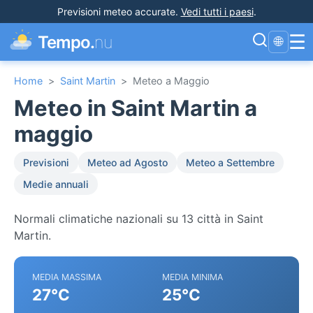
Previsioni meteo accurate
.
Vedi tutti i paesi
.
☰
Tempo.
nu
🌐
Home
>
Saint Martin
>
Meteo a Maggio
Meteo in Saint Martin a
maggio
Previsioni
Meteo ad Agosto
Meteo a Settembre
Medie annuali
Normali climatiche nazionali su 13 città in Saint
Martin.
MEDIA MASSIMA
MEDIA MINIMA
27°C
25°C