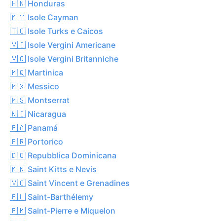
🇭🇳 Honduras
🇰🇾 Isole Cayman
🇹🇨 Isole Turks e Caicos
🇻🇮 Isole Vergini Americane
🇻🇬 Isole Vergini Britanniche
🇲🇶 Martinica
🇲🇽 Messico
🇲🇸 Montserrat
🇳🇮 Nicaragua
🇵🇦 Panamá
🇵🇷 Portorico
🇩🇴 Repubblica Dominicana
🇰🇳 Saint Kitts e Nevis
🇻🇨 Saint Vincent e Grenadines
🇧🇱 Saint-Barthélemy
🇵🇲 Saint-Pierre e Miquelon