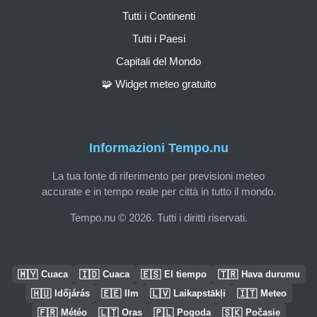
Tutti i Continenti
Tutti i Paesi
Capitali del Mondo
🧩 Widget meteo gratuito
Informazioni Tempo.nu
La tua fonte di riferimento per previsioni meteo
accurate e in tempo reale per città in tutto il mondo.
Tempo.nu © 2026. Tutti i diritti riservati.
🇲🇾
🇮🇩
🇪🇸
🇹🇷
Cuaca
Cuaca
El tiempo
Hava durumu
🇭🇺
🇪🇪
🇱🇻
🇮🇹
Időjárás
Ilm
Laikapstākļi
Meteo
🇫🇷
🇱🇹
🇵🇱
🇸🇰
Météo
Oras
Pogoda
Počasie