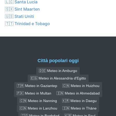
🇱🇨 Santa Lucia
🇸🇽 Sint Maarten
🇺🇸 Stati Uniti
🇹🇹 Trinidad e Tobago
Città popolari oggi
🇩🇪 Meteo in Amburgo
🇪🇬 Meteo in Alessandria d'Egitto
🇹🇷 Meteo in Gaziantep
🇨🇳 Meteo in Huizhou
🇵🇰 Meteo in Multan
🇮🇳 Meteo in Ahmedabad
🇨🇳 Meteo in Nanning
🇰🇷 Meteo in Daegu
🇨🇳 Meteo in Lanzhou
🇮🇳 Meteo in Thāne
🇮🇶 Meteo in Baghdad
🇰🇷 Meteo in Seul