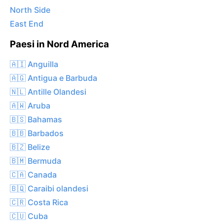
North Side
East End
Paesi in Nord America
🇦🇮 Anguilla
🇦🇬 Antigua e Barbuda
🇳🇱 Antille Olandesi
🇦🇼 Aruba
🇧🇸 Bahamas
🇧🇧 Barbados
🇧🇿 Belize
🇧🇲 Bermuda
🇨🇦 Canada
🇧🇶 Caraibi olandesi
🇨🇷 Costa Rica
🇨🇺 Cuba