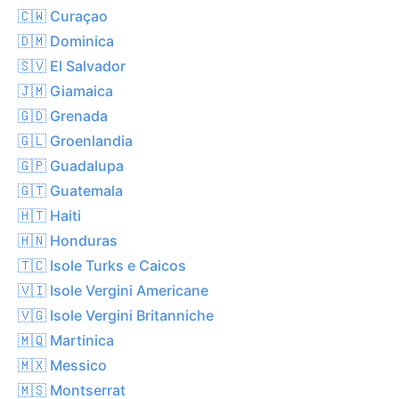
🇨🇼 Curaçao
🇩🇲 Dominica
🇸🇻 El Salvador
🇯🇲 Giamaica
🇬🇩 Grenada
🇬🇱 Groenlandia
🇬🇵 Guadalupa
🇬🇹 Guatemala
🇭🇹 Haiti
🇭🇳 Honduras
🇹🇨 Isole Turks e Caicos
🇻🇮 Isole Vergini Americane
🇻🇬 Isole Vergini Britanniche
🇲🇶 Martinica
🇲🇽 Messico
🇲🇸 Montserrat