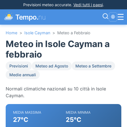
Previsioni meteo accurate
.
Vedi tutti i paesi
.
☰
Tempo.
nu
🌐
Home
>
Isole Cayman
>
Meteo a Febbraio
Meteo in Isole Cayman a
febbraio
Previsioni
Meteo ad Agosto
Meteo a Settembre
Medie annuali
Normali climatiche nazionali su 10 città in Isole
Cayman.
MEDIA MASSIMA
MEDIA MINIMA
27°C
25°C