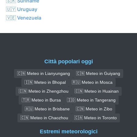
🇸🇷 Suriname
🇺🇾 Uruguay
🇻🇪 Venezuela
Città popolari oggi
🇨🇳 Meteo in Lianyungang
🇨🇳 Meteo in Guiyang
🇮🇳 Meteo in Bhopal
🇷🇺 Meteo in Mosca
🇨🇳 Meteo in Zhengzhou
🇨🇳 Meteo in Huainan
🇹🇷 Meteo in Bursa
🇮🇩 Meteo in Tangerang
🇦🇺 Meteo in Brisbane
🇨🇳 Meteo in Zibo
🇨🇳 Meteo in Chaozhou
🇨🇦 Meteo in Toronto
Estremi meteorologici