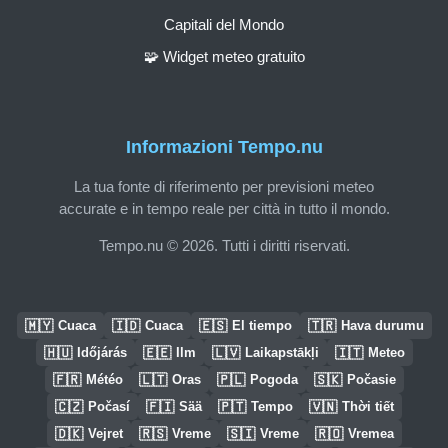
Capitali del Mondo
🧩 Widget meteo gratuito
Informazioni Tempo.nu
La tua fonte di riferimento per previsioni meteo
accurate e in tempo reale per città in tutto il mondo.
Tempo.nu © 2026. Tutti i diritti riservati.
🇲🇾
🇮🇩
🇪🇸
🇹🇷
Cuaca
Cuaca
El tiempo
Hava durumu
🇭🇺
🇪🇪
🇱🇻
🇮🇹
Időjárás
Ilm
Laikapstākļi
Meteo
🇫🇷
🇱🇹
🇵🇱
🇸🇰
Météo
Oras
Pogoda
Počasie
🇨🇿
🇫🇮
🇵🇹
🇻🇳
Počasí
Sää
Tempo
Thời tiết
🇩🇰
🇷🇸
🇸🇮
🇷🇴
Vejret
Vreme
Vreme
Vremea