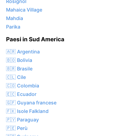
Rosignol
Mahaica Village
Mahdia
Parika
Paesi in Sud America
🇦🇷 Argentina
🇧🇴 Bolivia
🇧🇷 Brasile
🇨🇱 Cile
🇨🇴 Colombia
🇪🇨 Ecuador
🇬🇫 Guyana francese
🇫🇰 Isole Falkland
🇵🇾 Paraguay
🇵🇪 Perù