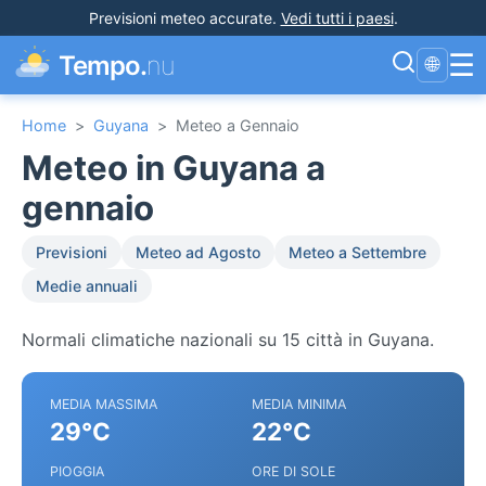
Previsioni meteo accurate
.
Vedi tutti i paesi
.
☰
Tempo.
nu
🌐
Home
>
Guyana
>
Meteo a Gennaio
Meteo in Guyana a
gennaio
Previsioni
Meteo ad Agosto
Meteo a Settembre
Medie annuali
Normali climatiche nazionali su 15 città in Guyana.
MEDIA MASSIMA
MEDIA MINIMA
29°C
22°C
PIOGGIA
ORE DI SOLE