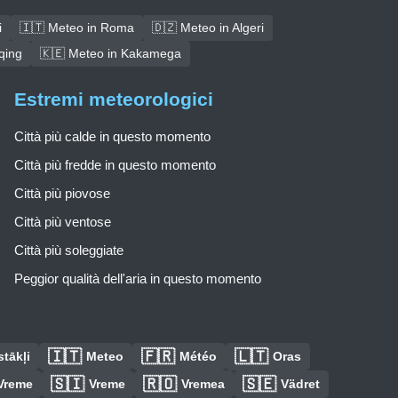
i
🇮🇹 Meteo in Roma
🇩🇿 Meteo in Algeri
qing
🇰🇪 Meteo in Kakamega
Estremi meteorologici
Città più calde in questo momento
Città più fredde in questo momento
Città più piovose
Città più ventose
Città più soleggiate
Peggior qualità dell'aria in questo momento
🇮🇹
🇫🇷
🇱🇹
tākļi
Meteo
Météo
Oras
🇸🇮
🇷🇴
🇸🇪
Vreme
Vreme
Vremea
Vädret