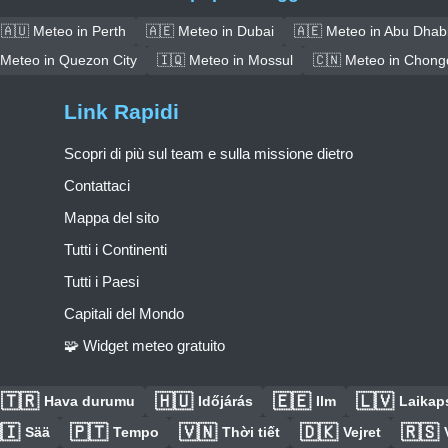
🇦🇺 Meteo in Perth
🇦🇪 Meteo in Dubai
🇦🇪 Meteo in Abu Dhab
 Meteo in Quezon City
🇮🇶 Meteo in Mossul
🇨🇳 Meteo in Chong
Link Rapidi
Scopri di più sul team e sulla missione dietro
Contattaci
Mappa del sito
Tutti i Continenti
Tutti i Paesi
Capitali del Mondo
🧩 Widget meteo gratuito
🇹🇷
🇭🇺
🇪🇪
🇱🇻
Hava durumu
Időjárás
Ilm
Laikaps
🇮
🇵🇹
🇻🇳
🇩🇰
🇷🇸
Sää
Tempo
Thời tiết
Vejret