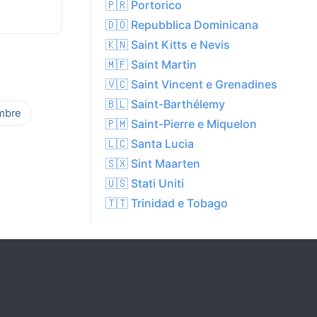
🇵🇷 Portorico
🇩🇴 Repubblica Dominicana
🇰🇳 Saint Kitts e Nevis
🇲🇫 Saint Martin
🇻🇨 Saint Vincent e Grenadines
🇧🇱 Saint-Barthélemy
mbre
🇵🇲 Saint-Pierre e Miquelon
🇱🇨 Santa Lucia
🇸🇽 Sint Maarten
🇺🇸 Stati Uniti
🇹🇹 Trinidad e Tobago