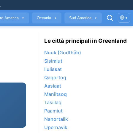
.
🌐
rd America
Oceania
Sud America
▾
▼
▼
▼
Le città principali in Greenland
Nuuk (Godthåb)
Sisimiut
Ilulissat
Qaqortoq
Aasiaat
Maniitsoq
Tasiilaq
Paamiut
Nanortalik
Upernavik