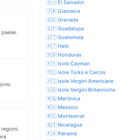
🇸🇻 El Salvador
🇯🇲 Giamaica
🇬🇩 Grenada
🇬🇵 Guadalupa
l paese.
🇬🇹 Guatemala
🇭🇹 Haiti
🇭🇳 Honduras
🇰🇾 Isole Cayman
🇹🇨 Isole Turks e Caicos
🇻🇮 Isole Vergini Americane
formi
🇻🇬 Isole Vergini Britanniche
🇲🇶 Martinica
🇲🇽 Messico
🇲🇸 Montserrat
🇳🇮 Nicaragua
regioni.
🇵🇦 Panamá
ere