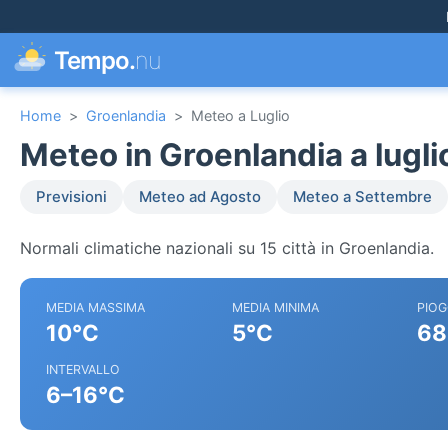
Tempo.
nu
Home
>
Groenlandia
>
Meteo a Luglio
Meteo in Groenlandia a lugli
Previsioni
Meteo ad Agosto
Meteo a Settembre
Normali climatiche nazionali su 15 città in Groenlandia.
MEDIA MASSIMA
MEDIA MINIMA
PIOG
10°C
5°C
68
INTERVALLO
6–16°C