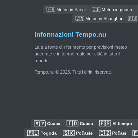
🇫🇷 Meteo in Parigi
🇮🇳 Meteo in poona
🇨🇳 Meteo in Shanghai
🇵🇭
Informazioni Tempo.nu
La tua fonte di riferimento per previsioni meteo
accurate e in tempo reale per città in tutto il
mondo.
Tempo.nu © 2026. Tutti i diritti riservati.
🇲🇾
🇮🇩
🇪🇸
Cuaca
Cuaca
El tiempo
🇵🇱
🇸🇰
🇨🇿

Pogoda
Počasie
Počasí