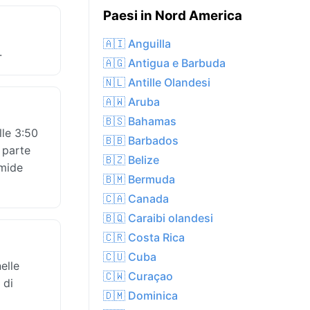
Paesi in Nord America
🇦🇮 Anguilla
.
🇦🇬 Antigua e Barbuda
🇳🇱 Antille Olandesi
🇦🇼 Aruba
🇧🇸 Bahamas
lle 3:50
🇧🇧 Barbados
 parte
🇧🇿 Belize
umide
🇧🇲 Bermuda
🇨🇦 Canada
🇧🇶 Caraibi olandesi
🇨🇷 Costa Rica
🇨🇺 Cuba
elle
🇨🇼 Curaçao
 di
🇩🇲 Dominica