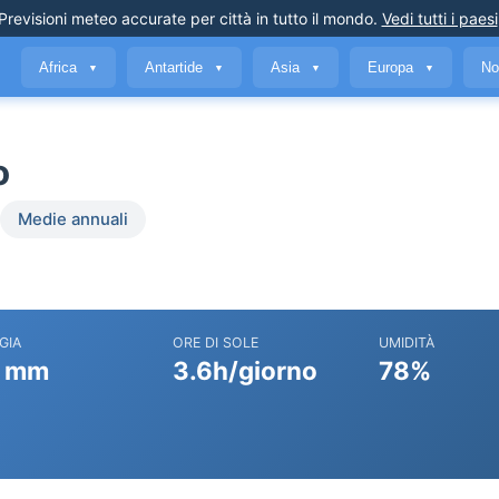
Previsioni meteo accurate
per città in tutto il mondo
.
Vedi tutti i paesi
Africa
Antartide
Asia
Europa
No
▼
▼
▼
▼
o
Medie annuali
GIA
ORE DI SOLE
UMIDITÀ
 mm
3.6h/giorno
78%